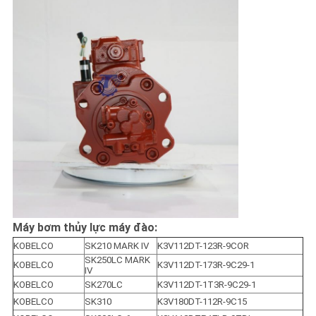
Máy bơm thủy lực máy đào:
KOBELCO
SK210 MARK IV
K3V112DT-123R-9COR
SK250LC MARK 
KOBELCO
K3V112DT-173R-9C29-1
IV
KOBELCO
SK270LC
K3V112DT-1T3R-9C29-1
KOBELCO
SK310
K3V180DT-112R-9C15