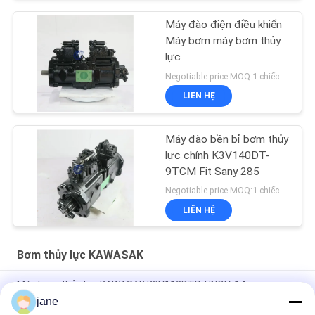
Máy đào điện điều khiển
Máy bơm máy bơm thủy
lực
Negotiable price MOQ:1 chiếc
LIÊN HỆ
Máy đào bền bỉ bơm thủy
lực chính K3V140DT-
9TCM Fit Sany 285
Negotiable price MOQ:1 chiếc
LIÊN HỆ
Bơm thủy lực KAWASAK
Máy bơm thủy lực KAWASAK K3V112DTP-HNOV-14
jane
Máy bơm thủy lực điện DH300-5 Doosan, K3V140DT-9TCM