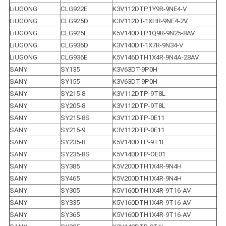
LiUGONG
CLG922E
K3V112DTP1Y9R-9NE4-V
LiUGONG
CLG925D
K3V112DT-1XHR-9NE4-2V
LiUGONG
CLG925E
K5V140DTP1Q9R-9N25-8AV
LiUGONG
CLG936D
K3V140DT-1X7R-9N34-V
LiUGONG
CLG936E
K5V146DTH1X4R-9N4A-28AV
SANY
SY135
K3V63DT-9P0H
SANY
SY155
K3V63DT-9P0H
SANY
SY215-8
K3V112DTP-9T8L
SANY
SY205-8
K3V112DTP-9T8L
SANY
SY215-8S
K3V112DTP-0E11
SANY
SY215-9
K3V112DTP-0E11
SANY
SY235-8
K5V140DTP-9T1L
SANY
SY235-8S
K5V140DTP-OE01
SANY
SY385
K5V200DTH1X4R-9N4H
SANY
SY465
K5V200DTH1X4R-9N4H
SANY
SY305
K5V160DTH1X4R-9T16-AV
SANY
SY335
K5V160DTH1X4R-9T16-AV
SANY
SY365
K5V160DTH1X4R-9T16-AV