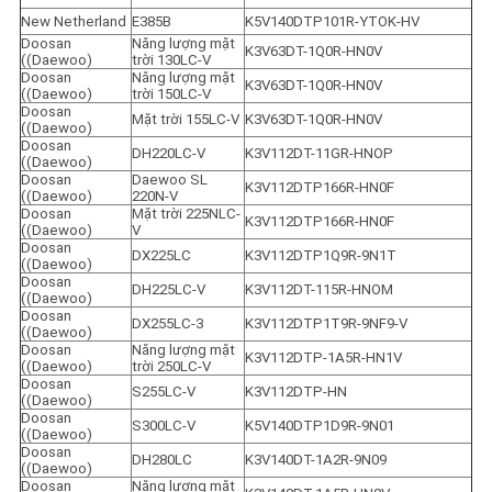
New Netherland
E385B
K5V140DTP101R-YTOK-HV
Doosan 
Năng lượng mặt 
K3V63DT-1Q0R-HN0V
((Daewoo)
trời 130LC-V
Doosan 
Năng lượng mặt 
K3V63DT-1Q0R-HN0V
((Daewoo)
trời 150LC-V
Doosan 
Mặt trời 155LC-V
K3V63DT-1Q0R-HN0V
((Daewoo)
Doosan 
DH220LC-V
K3V112DT-11GR-HNOP
((Daewoo)
Doosan 
Daewoo SL 
K3V112DTP166R-HN0F
((Daewoo)
220N-V
Doosan 
Mặt trời 225NLC-
K3V112DTP166R-HN0F
((Daewoo)
V
Doosan 
DX225LC
K3V112DTP1Q9R-9N1T
((Daewoo)
Doosan 
DH225LC-V
K3V112DT-115R-HNOM
((Daewoo)
Doosan 
DX255LC-3
K3V112DTP1T9R-9NF9-V
((Daewoo)
Doosan 
Năng lượng mặt 
K3V112DTP-1A5R-HN1V
((Daewoo)
trời 250LC-V
Doosan 
S255LC-V
K3V112DTP-HN
((Daewoo)
Doosan 
S300LC-V
K5V140DTP1D9R-9N01
((Daewoo)
Doosan 
DH280LC
K3V140DT-1A2R-9N09
((Daewoo)
Doosan 
Năng lượng mặt 