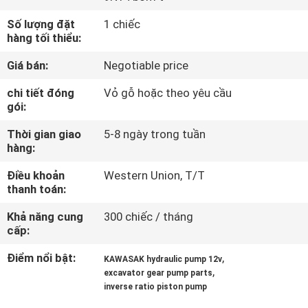
VỀ
Số lượng đặt
1 chiếc
CHÚNG
hàng tối thiểu:
TÔI
Giá bán:
Negotiable price
chi tiết đóng
Vỏ gỗ hoặc theo yêu cầu
THAM
gói:
QUAN
Thời gian giao
5-8 ngày trong tuần
NHÀ
hàng:
MÁY
Điều khoản
Western Union, T/T
thanh toán:
KIỂM
Khả năng cung
300 chiếc / tháng
cấp:
SOÁT
CHẤT
Điểm nổi bật:
,
KAWASAK hydraulic pump 12v
,
excavator gear pump parts
LƯỢNG
inverse ratio piston pump