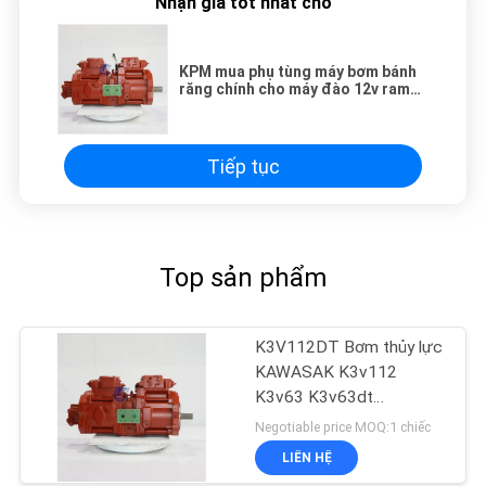
Nhận giá tốt nhất cho
KPM mua phụ tùng máy bơm bánh
răng chính cho máy đào 12v ram
piston bơm KAWASAK K3V112DT-
9N14 bơm thủy lực tỷ lệ nghịch
Tiếp tục
Top sản phẩm
K3V112DT Bơm thủy lực
KAWASAK K3v112
K3v63 K3v63dt
K3v112dt Cho máy đào
Negotiable price MOQ:1 chiếc
LIÊN HỆ