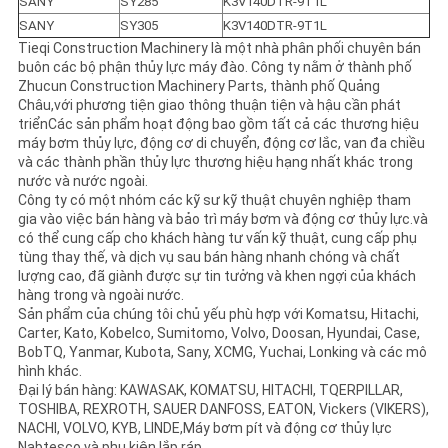
SANY
SY285
K3V140DTR-9T1L
SANY
SY305
K3V140DTR-9T1L
Tieqi Construction Machinery là một nhà phân phối chuyên bán
buôn các bộ phận thủy lực máy đào. Công ty nằm ở thành phố
Zhucun Construction Machinery Parts, thành phố Quảng
Châu,với phương tiện giao thông thuận tiện và hậu cần phát
triểnCác sản phẩm hoạt động bao gồm tất cả các thương hiệu
máy bơm thủy lực, động cơ di chuyển, động cơ lắc, van đa chiều
và các thành phần thủy lực thương hiệu hạng nhất khác trong
nước và nước ngoài.
Công ty có một nhóm các kỹ sư kỹ thuật chuyên nghiệp tham
gia vào việc bán hàng và bảo trì máy bơm và động cơ thủy lực.và
có thể cung cấp cho khách hàng tư vấn kỹ thuật, cung cấp phụ
tùng thay thế, và dịch vụ sau bán hàng nhanh chóng và chất
lượng cao, đã giành được sự tin tưởng và khen ngợi của khách
hàng trong và ngoài nước.
Sản phẩm của chúng tôi chủ yếu phù hợp với Komatsu, Hitachi,
Carter, Kato, Kobelco, Sumitomo, Volvo, Doosan, Hyundai, Case,
BobTQ, Yanmar, Kubota, Sany, XCMG, Yuchai, Lonking và các mô
hình khác.
Đại lý bán hàng: KAWASAK, KOMATSU, HITACHI, TQERPILLAR,
TOSHIBA, REXROTH, SAUER DANFOSS, EATON, Vickers (VIKERS),
NACHI, VOLVO, KYB, LINDE,Máy bơm pít và động cơ thủy lực
Nabtesco và phụ kiện lắp ráp.