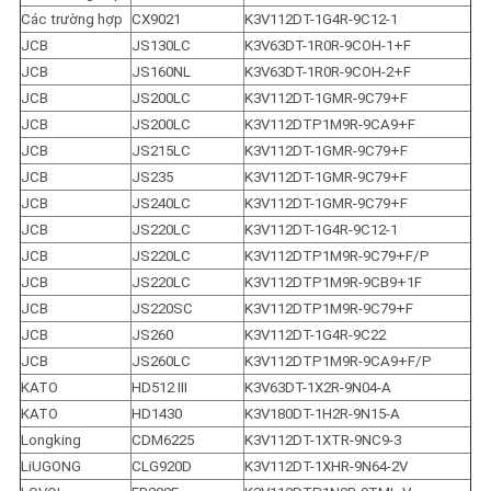
Các trường hợp
CX9021
K3V112DT-1G4R-9C12-1
JCB
JS130LC
K3V63DT-1R0R-9COH-1+F
JCB
JS160NL
K3V63DT-1R0R-9COH-2+F
JCB
JS200LC
K3V112DT-1GMR-9C79+F
JCB
JS200LC
K3V112DTP1M9R-9CA9+F
JCB
JS215LC
K3V112DT-1GMR-9C79+F
JCB
JS235
K3V112DT-1GMR-9C79+F
JCB
JS240LC
K3V112DT-1GMR-9C79+F
JCB
JS220LC
K3V112DT-1G4R-9C12-1
JCB
JS220LC
K3V112DTP1M9R-9C79+F/P
JCB
JS220LC
K3V112DTP1M9R-9CB9+1F
JCB
JS220SC
K3V112DTP1M9R-9C79+F
JCB
JS260
K3V112DT-1G4R-9C22
JCB
JS260LC
K3V112DTP1M9R-9CA9+F/P
KATO
HD512 III
K3V63DT-1X2R-9N04-A
KATO
HD1430
K3V180DT-1H2R-9N15-A
Longking
CDM6225
K3V112DT-1XTR-9NC9-3
LiUGONG
CLG920D
K3V112DT-1XHR-9N64-2V