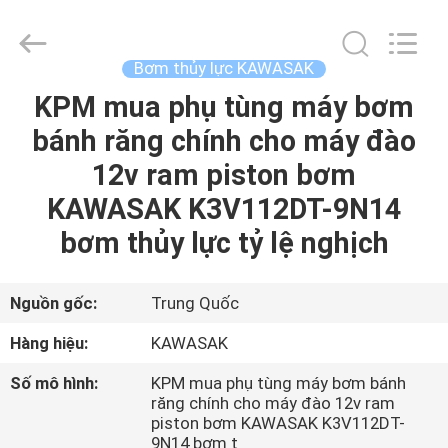
2026
Guangzhou
Tieqi
Construction
Machinery
Bơm thủy lực KAWASAK
Co.,
Ltd..
KPM mua phụ tùng máy bơm
NHÀ
All
Rights
Reserved.
bánh răng chính cho máy đào
SẢN
12v ram piston bơm
PHẨM
KAWASAK K3V112DT-9N14
bơm thủy lực tỷ lệ nghịch
VIDEO
Nguồn gốc:
Trung Quốc
HƯỚNG
Hàng hiệu:
KAWASAK
DẪN
Số mô hình:
KPM mua phụ tùng máy bơm bánh
VR
răng chính cho máy đào 12v ram
piston bơm KAWASAK K3V112DT-
9N14 bơm t