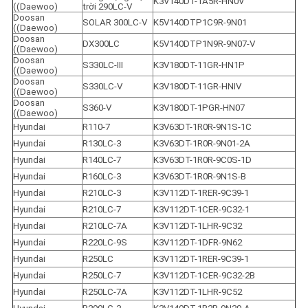
K3V140DT-1A5R-HN0V
((Daewoo)
trời 290LC-V
Doosan 
SOLAR 300LC-V
K5V140DTP1C9R-9N01
((Daewoo)
Doosan 
DX300LC
K5V140DTP1N9R-9N07-V
((Daewoo)
Doosan 
S330LC-III
K3V180DT-11GR-HN1P
((Daewoo)
Doosan 
S330LC-V
K3V180DT-11GR-HNIV
((Daewoo)
Doosan 
S360-V
K3V180DT-1PGR-HN07
((Daewoo)
Hyundai
R110-7
K3V63DT-1R0R-9N1S-1C
Hyundai
R130LC-3
K3V63DT-1R0R-9N01-2A
Hyundai
R140LC-7
K3V63DT-1R0R-9C0S-1D
Hyundai
R160LC-3
K3V63DT-1R0R-9N1S-B
Hyundai
R210LC-3
K3V112DT-1RER-9C39-1
Hyundai
R210LC-7
K3V112DT-1CER-9C32-1
Hyundai
R210LC-7A
K3V112DT-1LHR-9C32
Hyundai
R220LC-9S
K3V112DT-1DFR-9N62
Hyundai
R250LC
K3V112DT-1RER-9C39-1
Hyundai
R250LC-7
K3V112DT-1CER-9C32-2B
Hyundai
R250LC-7A
K3V112DT-1LHR-9C52