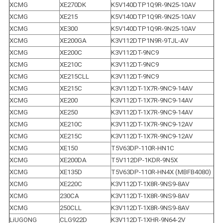
XCMG
XE270DK
K5V140DTP1Q9R-9N25-10AV
XCMG
XE215
K5V140DTP1Q9R-9N25-10AV
XCMG
XE300
K5V140DTP1Q9R-9N25-10AV
XCMG
XE200GA
K3V112DTP1N9R-9TJL-AV
XCMG
XE200C
K3V112DT-9NC9
XCMG
XE210C
K3V112DT-9NC9
XCMG
XE215CLL
K3V112DT-9NC9
XCMG
XE215C
K3V112DT-1X7R-9NC9-14AV
XCMG
XE200
K3V112DT-1X7R-9NC9-14AV
XCMG
XE250
K3V112DT-1X7R-9NC9-14AV
XCMG
XE210C
K3V112DT-1X7R-9NC9-12AV
XCMG
XE215C
K3V112DT-1X7R-9NC9-12AV
XCMG
XE150
T5V63DP-110R-HN1C
XCMG
XE200DA
T5V112DP-1KDR-9N5X
XCMG
XE135D
T5V63DP-110R-HN4X (MBFB4080)
XCMG
XE220C
K3V112DT-1X8R-9NS9-8AV
XCMG
230CA
K3V112DT-1X8R-9NS9-8AV
XCMG
250CLL
K3V112DT-1X8R-9NS9-8AV
LiUGONG
CLG922D
K3V112DT-1XHR-9N64-2V