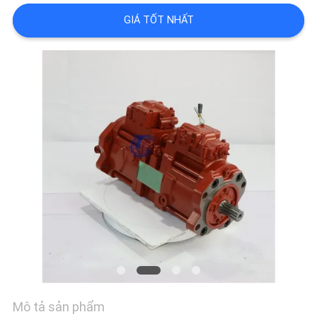
LIÊN
GIÁ TỐT NHẤT
HỆ
CHÚNG
TÔI
TIN
TỨC
TẤT
CẢ
CÁC
TRƯỜNG
HỢP
Mô tả sản phẩm