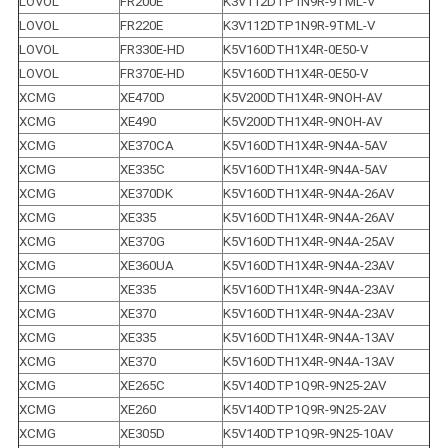
LOVOL
FR200E
K3V112DTP1N9R-9TML-V
LOVOL
FR220E
K3V112DTP1N9R-9TML-V
LOVOL
FR330E-HD
K5V160DTH1X4R-0E50-V
LOVOL
FR370E-HD
K5V160DTH1X4R-0E50-V
XCMG
XE470D
K5V200DTH1X4R-9NOH-AV
XCMG
XE490
K5V200DTH1X4R-9NOH-AV
XCMG
XE370CA
K5V160DTH1X4R-9N4A-5AV
XCMG
XE335C
K5V160DTH1X4R-9N4A-5AV
XCMG
XE370DK
K5V160DTH1X4R-9N4A-26AV
XCMG
XE335
K5V160DTH1X4R-9N4A-26AV
XCMG
XE370G
K5V160DTH1X4R-9N4A-25AV
XCMG
XE360UA
K5V160DTH1X4R-9N4A-23AV
XCMG
XE335
K5V160DTH1X4R-9N4A-23AV
XCMG
XE370
K5V160DTH1X4R-9N4A-23AV
XCMG
XE335
K5V160DTH1X4R-9N4A-13AV
XCMG
XE370
K5V160DTH1X4R-9N4A-13AV
XCMG
XE265C
K5V140DTP1Q9R-9N25-2AV
XCMG
XE260
K5V140DTP1Q9R-9N25-2AV
XCMG
XE305D
K5V140DTP1Q9R-9N25-10AV