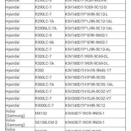
Hyundai
R290LC-3
K3V140DT-1R2R-9N29-A
Hyundai
R290LC-7
K3V140DT-1CER-9C12-D
Hyundai
R290LC-7
K5V140DTP1K9R-9C12-L
Hyundai
R290LC-7A
K5V140DTP1J9R-9C12-1AL
Hyundai
R290NLC-7A
K5V140DTP1J9R-9C12-1AL
Hyundai
R300LC-9
K5V140DTP1E9R-9N02-1
Hyundai
R300LC-9A
K5V140DTP1E9R-9N02-1
Hyundai
R305LC-7
K5V140DTP1J9R-9C12-AL
Hyundai
R320LC-7
K3V180DT-1RER-9C69-DL
Hyundai
R320LC-7A
K3V180DT-1RER-9C69-DL
Hyundai
R350
K3V180DTH1H1R-9N4S-1T
Hyundai
R360LC-7
K3V180DTH1P0R-9C0S
Hyundai
R360LC-7A
K3V180DTH1P0R-9C0S-1AL
Hyundai
R450LC-7
K5V200DTH10JR-9C0Z-VT
Hyundai
R500LC-7
K5V200DTH10JR-9C0Z-VT
Hyundai
R3000LC-7
K5V140DTP1H9R-9C12
Volvo 
MX132
K3V63DT-1RCR-9N03-1
(Samsung)
Volvo 
SE130LCM-2
K3V63DT-1RCR-9N03-1
(Samsung)
Volvo 