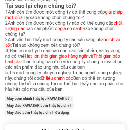
Tại sao lại chọn chúng tôi?
1Anh còn tìm được một công ty có thể cung cấp
giải pháp
một cửa
Tại sao không chọn chúng tôi?
2Anh còn tìm được một công ty nào có thể cung cấp
chất
lượng cao
các sản phẩm có
giá so sánh
Sao không chọn
chúng ta?
3Anh vẫn tìm thấy một công ty nào sẵn sàng nhận
dịch vụ
tốt
Tại sao không xem xét chúng tôi?
4, Bạn có một yêu cầu cao cho các sản phẩm, và hy vọng
nó có thể
Hạt lớn
,
thời gian giao hàng ngắn
và
Thời gian bảo
hành dài
Chào mừng bạn đến với công ty chúng tôi và chọn
các sản phẩm đáp ứng nhu cầu của bạn.
5, Là một công ty chuyên nghiệp trong ngành công nghiệp
này, chúng tôi có
dữ liệu chính xác
Bạn có thể tin tưởng
chúng tôi bởi vì chúng tôi có thể tìm thấy các bộ phận cho
hầu hết các nhu cầu của bạn.
Máy bơm chính thủy lực KAWASAK bền
Máy đào KAWASAK bơm thủy lực chính
Máy đào bơm thủy lực chính đa dụng