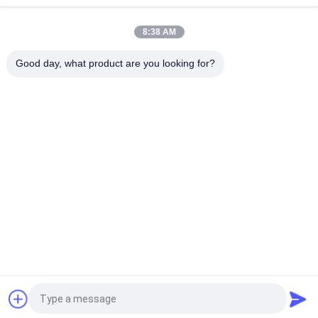
KAWASAK Hydraulic Products
8:38 AM
Thực tế chính KAWASAK máy bơm piston, K3V112DT-9N12
Chiếc máy xây dựng
Good day, what product are you looking for?
Danh mục phổ biến
Tất cả
các
Bơm Thủy Lực Máy 
Van Điều Khiển 
Xúc
Chính Máy Xúc
Ổ Đĩa Cuối Cùng 
Hộp Số Xoay Máy 
Của Máy Xúc
Xúc
Bộ Phận Bơm Thủy 
Bơm Quạt Thủy Lực
Lực
Bơm Thủy Lực 
Động Cơ Du Lịch 
KAWASAK
Máy Xúc
Yêu cầu báo giá