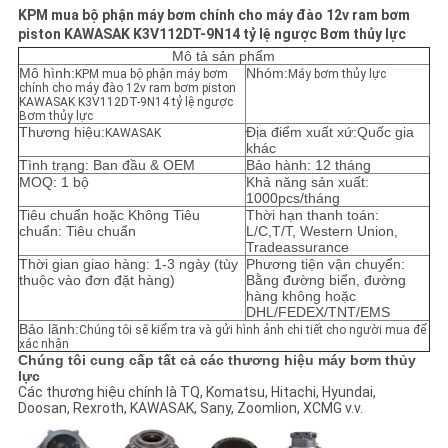
KPM mua bộ phận máy bơm chính cho máy đào 12v ram bơm
piston KAWASAK K3V112DT-9N14 tỷ lệ ngược Bơm thủy lực
YÊU
Mô tả sản phẩm
CẦU
Mô hình:
Nhóm:
KPM mua bộ phận máy bơm
Máy bơm thủy lực
chính cho máy đào 12v ram bơm piston
KAWASAK K3V112DT-9N14 tỷ lệ ngược
BÁO
Bơm thủy lực
Thương hiệu:
Địa điểm xuất xứ:Quốc gia
KAWASAK
GIÁ
khác
Tình trạng: Ban đầu & OEM
Bảo hành: 12 tháng
MOQ: 1 bộ
Khả năng sản xuất:
1000pcs/tháng
SƠ
Tiêu chuẩn hoặc Không Tiêu
Thời hạn thanh toán:
chuẩn: Tiêu chuẩn
L/C,T/T, Western Union,
ĐỒ
Tradeassurance
Thời gian giao hàng: 1-3 ngày (tùy
Phương tiện vận chuyển:
TRANG
thuộc vào đơn đặt hàng)
Bằng đường biển, đường
hàng không hoặc
WEB
DHL/FEDEX/TNT/EMS
Bảo lãnh:
Chúng tôi sẽ kiểm tra và gửi hình ảnh chi tiết cho người mua để
xác nhận
Chúng tôi cung cấp tất cả các thương hiệu máy bơm thủy
CHÍNH
lực
Các thương hiệu chính là TQ, Komatsu, Hitachi, Hyundai,
SÁCH
Doosan, Rexroth, KAWASAK, Sany, Zoomlion, XCMG v.v.
BẢO