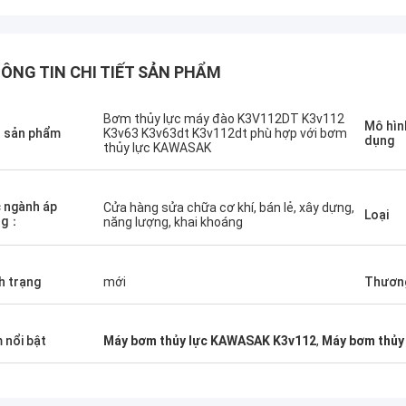
ÔNG TIN CHI TIẾT SẢN PHẨM
Bơm thủy lực máy đào K3V112DT K3v112
Mô hìn
 sản phẩm
K3v63 K3v63dt K3v112dt phù hợp với bơm
dụng
thủy lực KAWASAK
Sanёк Нижегородский
Erdenetumur 
ụ quản lý, nhanh chóng bắt đầu điều
mua sắm dễ chịu
 ngành áp
Cửa hàng sửa chữa cơ khí, bán lẻ, xây dựng,
Loại
ng：
năng lượng, khai khoáng
h trạng
mới
Thương
 nổi bật
Máy bơm thủy lực KAWASAK K3v112
,
Máy bơm thủy