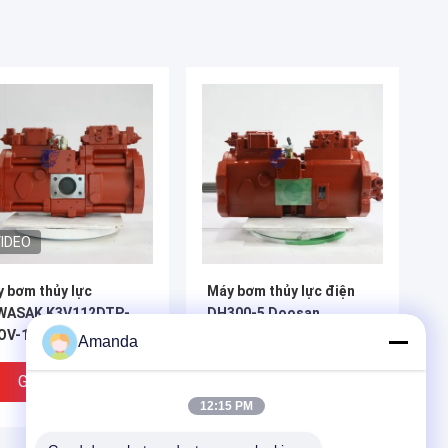
IDEO
 bơm thủy lực
Máy bơm thủy lực điện
WASAK K3V112DTP-
DH300-5 Doosan,
OV-14
K3V140DT-9TCM
Amanda
KAWASAK Hydraulic
Products
Giá Tốt Nhất
Giá Tốt Nhất
12:15 PM