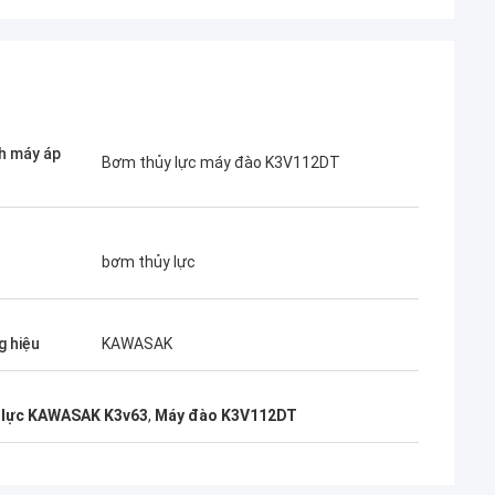
h máy áp
Jose
Bơm thủy lực máy đào K3V112DT
Tôi thích công ty này. Họ chuyên nghiệp và
Kampana
thân thiện. Dịch vụ tuyệt vời và lời khuyên
thân thiện, giao hàng nhanh chóng. Giá rất
bơm thủy lực
tốt. Tôi muốn đặt hàng lại khi tôi cần nó.
 hiệu
KAWASAK
 lực KAWASAK K3v63
,
Máy đào K3V112DT