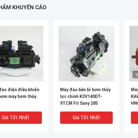
HẨM KHUYẾN CÁO
V
đào điện điều khiển
Máy đào bền bỉ bơm thủy
Máy
bơm máy bơm thủy
lực chính K3V140DT-
KA
9TCM Fit Sany 285
HN
Giá Tốt Nhất
Giá Tốt Nhất