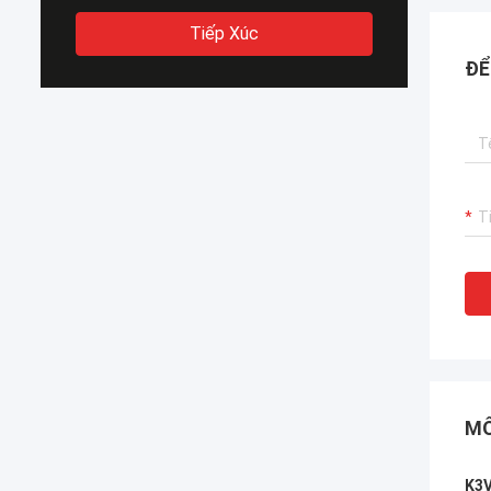
Tiếp Xúc
ĐỂ
MÔ
K3V