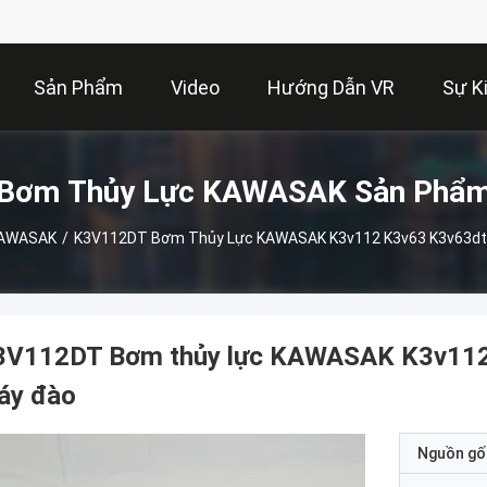
Sản Phẩm
Video
Hướng Dẫn VR
Sự K
Bơm Thủy Lực KAWASAK Sản Phẩ
KAWASAK
/
K3V112DT Bơm Thủy Lực KAWASAK K3v112 K3v63 K3v63dt
3V112DT Bơm thủy lực KAWASAK K3v112
áy đào
Nguồn gố