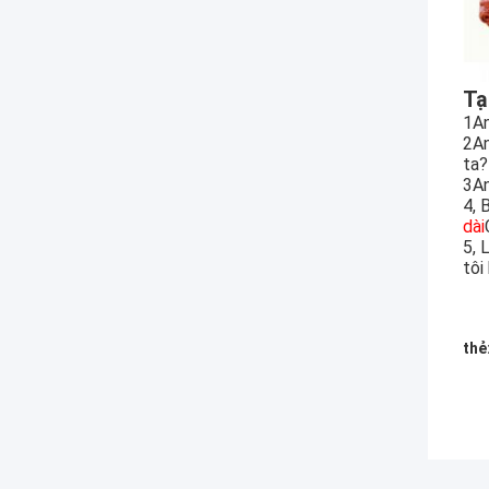
Tạ
1An
2An
ta?
3An
4, 
dài
5, 
tôi
thẻ