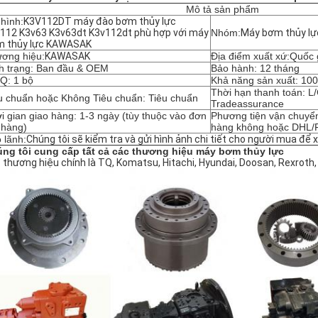
Mô tả sản phẩm
hình:
K3V112DT máy đào bơm thủy lực
112 K3v63 K3v63dt K3v112dt phù hợp với máy
Nhóm:
Máy bơm thủy lự
 thủy lực KAWASAK
ơng hiệu:
KAWASAK
Địa điểm xuất xứ:Quốc 
h trạng: Ban đầu & OEM
Bảo hành: 12 tháng
Q: 1 bộ
Khả năng sản xuất: 10
Thời hạn thanh toán: L
u chuẩn hoặc Không Tiêu chuẩn: Tiêu chuẩn
Tradeassurance
i gian giao hàng: 1-3 ngày (tùy thuộc vào đơn
Phương tiện vận chuyể
 hàng)
hàng không hoặc DHL
 lãnh:
Chúng tôi sẽ kiểm tra và gửi hình ảnh chi tiết cho người mua để 
ng tôi cung cấp tất cả các thương hiệu máy bơm thủy lực
 thương hiệu chính là TQ, Komatsu, Hitachi, Hyundai, Doosan, Rexroth