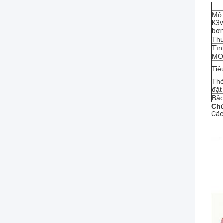
Mô 
K3v
bơm
Thư
Tìn
MO
Tiê
Thờ
đặt
Bảo
Chú
Các