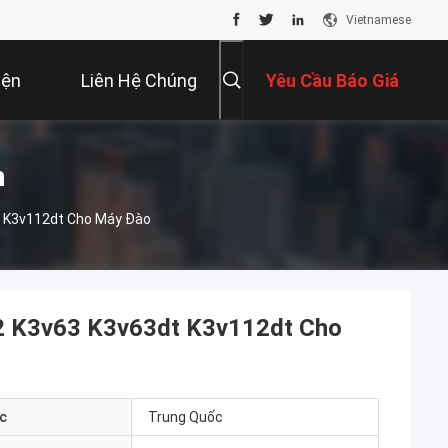
Vietnamese
iện
Liên Hệ Chúng
Yêu Cầu Báo Giá
Tôi
m
 K3v112dt Cho Máy Đào
 K3v63 K3v63dt K3v112dt Cho
c
Trung Quốc