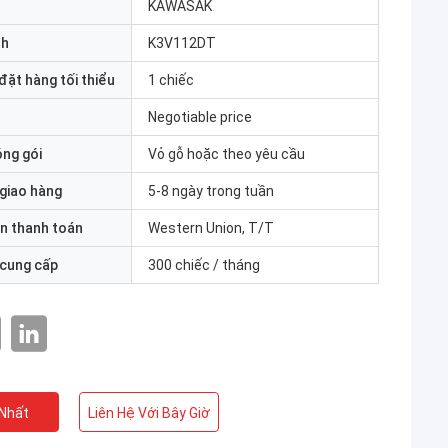
KAWASAK
nh
K3V112DT
đặt hàng tối thiểu
1 chiếc
Negotiable price
óng gói
Vỏ gỗ hoặc theo yêu cầu
 giao hàng
5-8 ngày trong tuần
n thanh toán
Western Union, T/T
 cung cấp
300 chiếc / tháng
 Nhất
Liên Hệ Với Bây Giờ