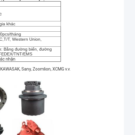
c
gia khác
00pcs/tháng
/C,T/T, Western Union,
n: Bằng đường biển, đường
/FEDEX/TNT/EMS
xác nhận
, KAWASAK, Sany, Zoomlion, XCMG v.v.