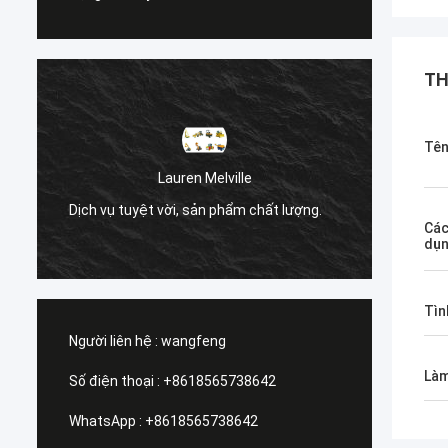
TH
Tên
à
Lauren Melville
Dịch v
Dịch vụ tuyệt vời, sản phẩm chất lượng.
t
tra.
Các
dụ
Tìn
Người liên hệ :
wangfeng
Làm
Số điện thoại :
+8618565738642
WhatsApp :
+8618565738642