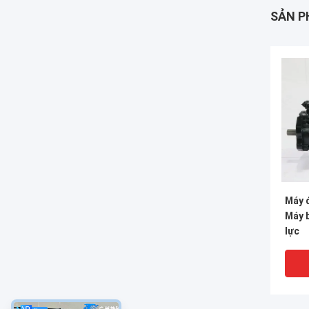
SẢN P
Máy 
Máy 
lực