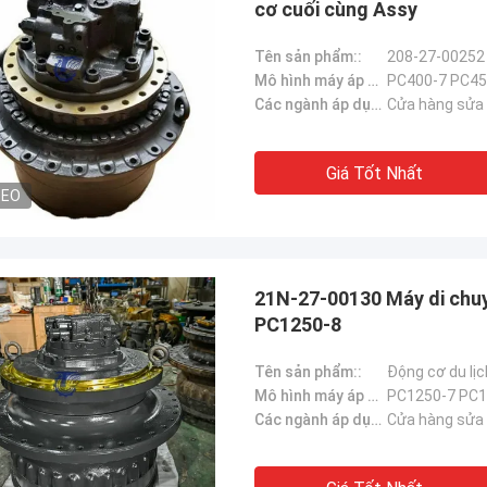
cơ cuối cùng Assy
Tên sản phẩm::
Mô hình máy áp dụng::
PC400-7 PC45
Các ngành áp dụng：:
Cửa hàng sửa c
Giá Tốt Nhất
DEO
21N-27-00130 Máy di chu
PC1250-8
Tên sản phẩm::
Mô hình máy áp dụng::
PC1250-7 PC1
Các ngành áp dụng：:
Cửa hàng sửa c