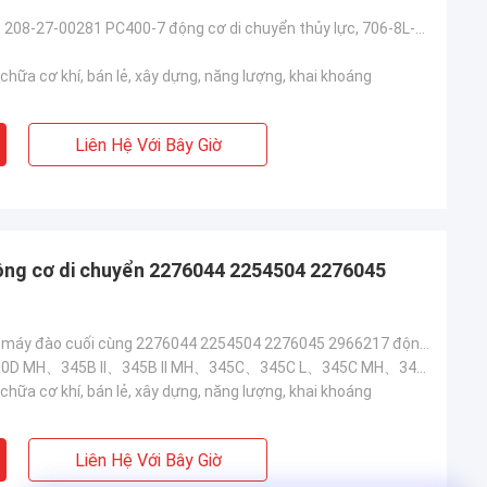
208-27-00280, 208-27-00281 PC400-7 động cơ di chuyển thủy lực, 706-8L-01030, PC400LC-7 máy giảm chín
hữa cơ khí, bán lẻ, xây dựng, năng lượng, khai khoáng
Liên Hệ Với Bây Giờ
ng cơ di chuyển 2276044 2254504 2276045
TQ 345d 349d máy đào cuối cùng 2276044 2254504 2276045 2966217 động cơ di chuyển
TQ330D L、330D MH、345B II、345B II MH、345C、345C L、345C MH、345D、345D L、345D L VG、349D、349D L、349E、349E
hữa cơ khí, bán lẻ, xây dựng, năng lượng, khai khoáng
Liên Hệ Với Bây Giờ