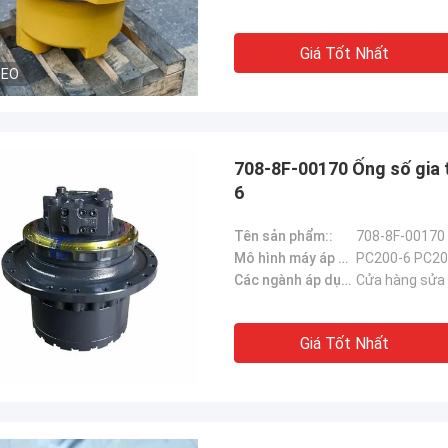
Giá Tốt Nhất
DEO
708-8F-00170 Ống số gia
6
Tên sản phẩm::
Mô hình máy áp dụng::
PC200-6 PC20
Các ngành áp dụng：:
Cửa hàng sửa c
Giá Tốt Nhất