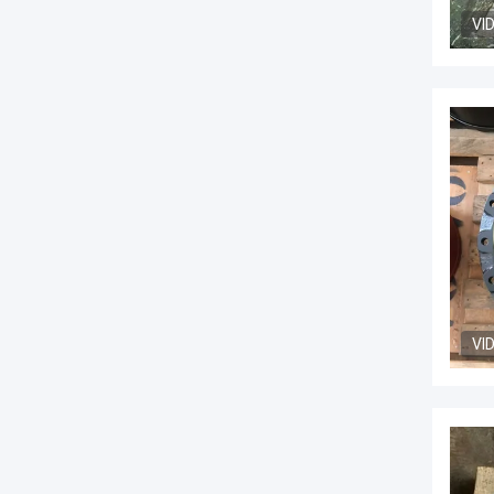
VI
VI