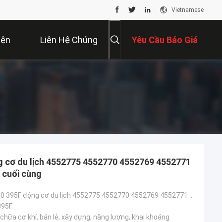
Vietnamese
iện
Liên Hệ Chúng
Yêu Cầu Báo Giá
Tôi
 cơ du lịch 4552775 4552770 4552769 4552771
 cuối cùng
TQCAT 385 390 395F động cơ du lịch 4552775 4552770 4552769 4552771 hộp giảm tốc truyền động cuối cùn
395F
hữa cơ khí, bán lẻ, xây dựng, năng lượng, khai khoáng