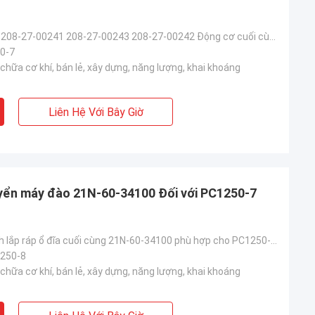
208-27-00252 208-27-00241 208-27-00243 208-27-00242 Động cơ cuối cùng
0-7
hữa cơ khí, bán lẻ, xây dựng, năng lượng, khai khoáng
Liên Hệ Với Bây Giờ
yển máy đào 21N-60-34100 Đối với PC1250-7
Động cơ du lịch lắp ráp ổ đĩa cuối cùng 21N-60-34100 phù hợp cho PC1250-7 PC1250-8 21N-27-00130
250-8
hữa cơ khí, bán lẻ, xây dựng, năng lượng, khai khoáng