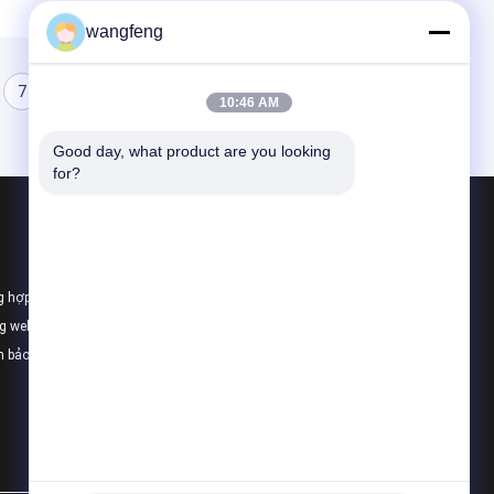
wangfeng
7
8
10:46 AM
Good day, what product are you looking 
for?
Sản phẩm
Bơm thủy lực máy xúc
g hợp
Van điều khiển chính máy xúc
ng web
Ổ đĩa cuối cùng của máy xúc
h bảo mật
Tất cả danh mục