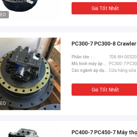
Giá Tốt Nhất
DEO
PC300-7 PC300-8 Crawler 
Phần tên：:
Mô hình máy áp dụng::
PC300-7 PC30
Các ngành áp dụng：:
Cửa hàng sửa c
Giá Tốt Nhất
DEO
PC400-7 PC450-7 Máy thợ