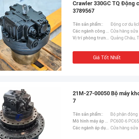
Crawler 330GC TQ Động c
3789567
Tên sản phẩm::
Các ngành công nghiệp áp dụng::
Vị trí phòng trưng bày::
Quảng Châu,
Sanёк Нижегородский
Erdenetumur 
Giá Tốt Nhất
ụ quản lý, nhanh chóng bắt đầu điều
mua sắm dễ chịu
21M-27-00050 Bộ máy kho
7
Tên sản phẩm::
Mô hình máy áp dụng::
PC600-6 PC65
Các ngành áp dụng：:
Cửa hàng sửa c