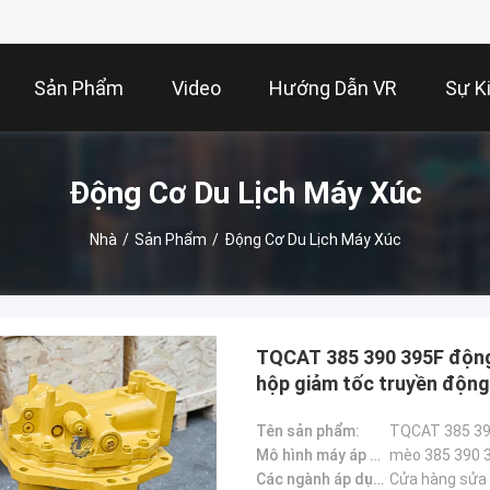
Sản Phẩm
Video
Hướng Dẫn VR
Sự K
Động Cơ Du Lịch Máy Xúc
Nhà
/
Sản Phẩm
/
Động Cơ Du Lịch Máy Xúc
TQCAT 385 390 395F động
hộp giảm tốc truyền động
Tên sản phẩm:
Mô hình máy áp dụng::
mèo 385 390 
Các ngành áp dụng：:
Cửa hàng sửa c