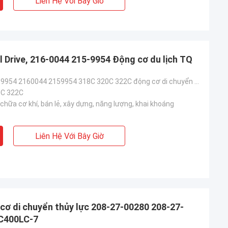
Liên Hệ Với Bây Giờ
l Drive, 216-0044 215-9954 Động cơ du lịch TQ
216-0044 215-9954 2160044 2159954 318C 320C 322C động cơ di chuyển 322C máy đào cuối cùng
C 322C
hữa cơ khí, bán lẻ, xây dựng, năng lượng, khai khoáng
Liên Hệ Với Bây Giờ
cơ di chuyển thủy lực 208-27-00280 208-27-
PC400LC-7