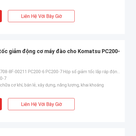
Liên Hệ Với Bây Giờ
 tốc giảm động cơ máy đào cho Komatsu PC200-
708-8F-00170 708-8F-00211 PC200-6 PC200-7 Hộp số giảm tốc lắp ráp động cơ du lịch Komatsu
0-7
hữa cơ khí, bán lẻ, xây dựng, năng lượng, khai khoáng
Liên Hệ Với Bây Giờ