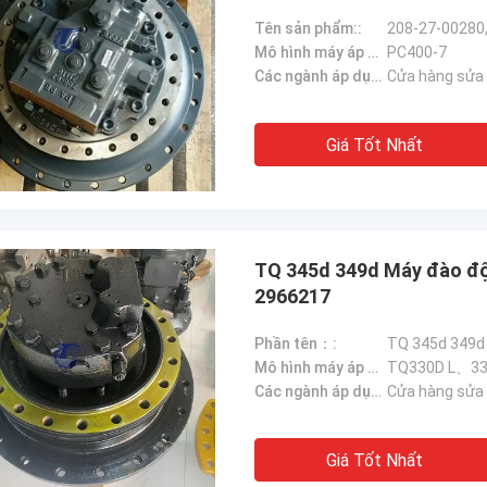
Tên sản phẩm::
Mô hình máy áp dụng::
PC400-7
Các ngành áp dụng：:
Cửa hàng sửa c
Giá Tốt Nhất
TQ 345d 349d Máy đào độ
2966217
Phần tên：:
Mô hình máy áp dụng::
Các ngành áp dụng：:
Cửa hàng sửa c
Giá Tốt Nhất