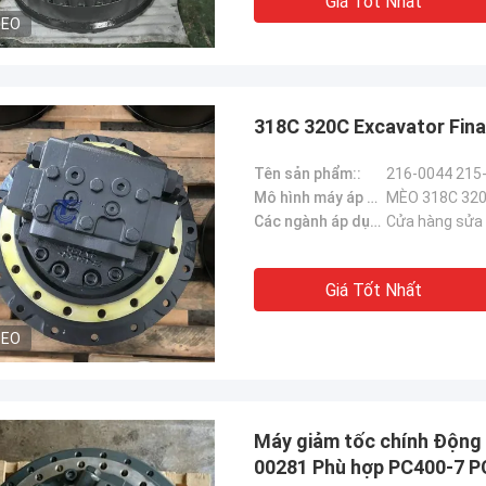
Giá Tốt Nhất
DEO
318C 320C Excavator Fina
Tên sản phẩm::
Mô hình máy áp dụng::
MÈO 318C 320
Các ngành áp dụng：:
Cửa hàng sửa c
Giá Tốt Nhất
DEO
Máy giảm tốc chính Động 
00281 Phù hợp PC400-7 