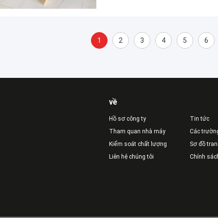
1
2
3
4
5
6
về
Hồ sơ công ty
Tin tức
Tham quan nhà máy
Các trườn
Kiểm soát chất lượng
Sơ đồ tra
Liên hệ chúng tôi
Chính sác