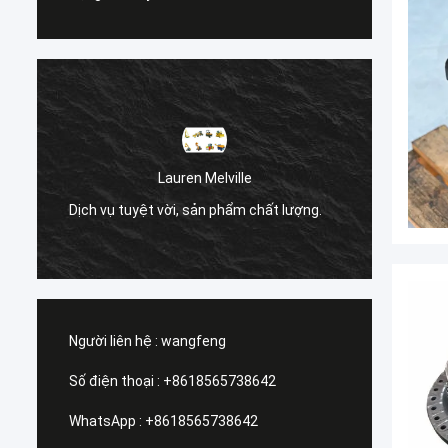
à
Lauren Melville
Dịch v
Dịch vụ tuyệt vời, sản phẩm chất lượng.
t
tra.
Người liên hệ :
wangfeng
Số điện thoại :
+8618565738642
WhatsApp :
+8618565738642