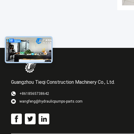
Guangzhou Tieqi Construction Machinery Co., Ltd.
+8618565738642
wangfeng@hydraulicpumps-parts.com