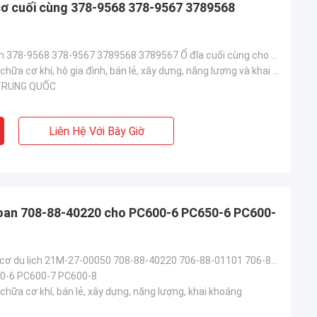
ơ cuối cùng 378-9568 378-9567 3789568
Động cơ du lịch 378-9568 378-9567 3789568 3789567 Ổ đĩa cuối cùng cho TQ 330gc
Cửa hàng sửa chữa cơ khí, hộ gia đình, bán lẻ, xây dựng, năng lượng và khai khoáng, khác
 TRUNG QUỐC
Jose
Tôi thích công ty này. Họ chuyên nghiệp và
Kampana
Liên Hệ Với Bây Giờ
thân thiện. Dịch vụ tuyệt vời và lời khuyên
thân thiện, giao hàng nhanh chóng. Giá rất
tốt. Tôi muốn đặt hàng lại khi tôi cần nó.
an 708-88-40220 cho PC600-6 PC650-6 PC600-
Bộ phận động cơ du lịch 21M-27-00050 708-88-40220 706-88-01101 706-88-01101 Máy đào ổ cuối cùng PC60
0-6 PC600-7 PC600-8
hữa cơ khí, bán lẻ, xây dựng, năng lượng, khai khoáng