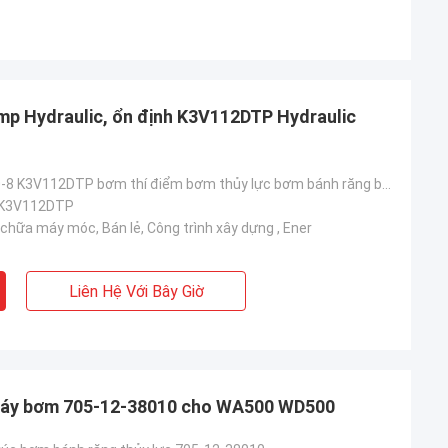
p Hydraulic, ổn định K3V112DTP Hydraulic
Kobelco sk200-8 K3V112DTP bơm thí điểm bơm thủy lực bơm bánh răng bơm đuôi
 K3V112DTP
chữa máy móc, Bán lẻ, Công trình xây dựng , Ener
Liên Hệ Với Bây Giờ
áy bơm 705-12-38010 cho WA500 WD500