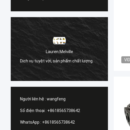
à
Lauren Melville
Dịch v
VI
Dịch vụ tuyệt vời, sản phẩm chất lượng.
t
tra.
Người liên hệ :
wangfeng
Số điện thoại :
+8618565738642
WhatsApp :
+8618565738642