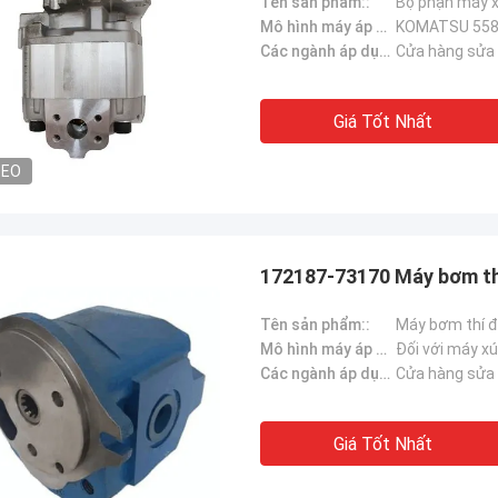
Tên sản phẩm::
Bộ phận máy x
Mô hình máy áp dụng::
KOMATSU 5
Các ngành áp dụng：:
Cửa hàng sửa 
Giá Tốt Nhất
DEO
172187-73170 Máy bơm th
Tên sản phẩm::
Máy bơm thí 
Mô hình máy áp dụng::
Đối với máy x
Các ngành áp dụng：:
Cửa hàng sửa 
Giá Tốt Nhất