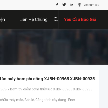
Vietnamese
iện
Liên Hệ Chúng
Yêu Cầu Báo Giá
Tôi
 đào máy bơm phi công XJBN-00965 XJBN-00935
R365-7 Bơm thí điểm bơm thủy lực XJBN-00965 XJBN-00935
chữa máy móc, Bán lẻ, Công trình xây dựng , Ener