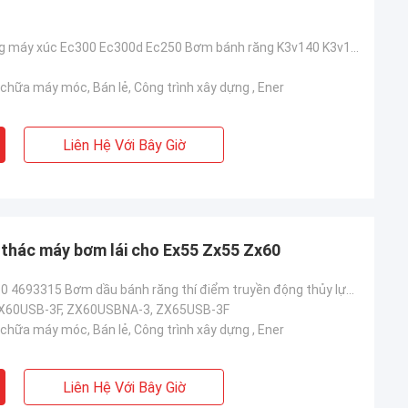
Bơm bánh răng máy xúc Ec300 Ec300d Ec250 Bơm bánh răng K3v140 K3v180
chữa máy móc, Bán lẻ, Công trình xây dựng , Ener
Liên Hệ Với Bây Giờ
thác máy bơm lái cho Ex55 Zx55 Zx60
Ex55 Zx55 Zx60 4693315 Bơm dầu bánh răng thí điểm truyền động thủy lực Bơm bánh răng Zx6 434592
X60USB-3F, ZX60USBNA-3, ZX65USB-3F
chữa máy móc, Bán lẻ, Công trình xây dựng , Ener
Liên Hệ Với Bây Giờ