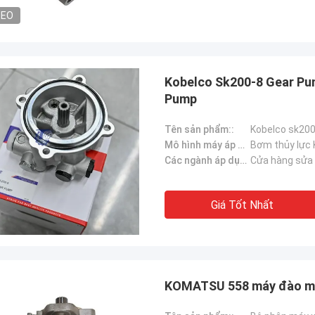
DEO
Kobelco Sk200-8 Gear Pum
Pump
Tên sản phẩm::
Mô hình máy áp dụng::
Bơm thủy lực
Các ngành áp dụng：:
Cửa hàng sửa 
Giá Tốt Nhất
KOMATSU 558 máy đào m