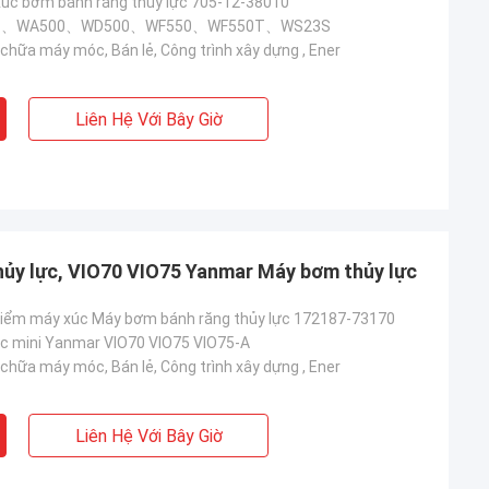
úc bơm bánh răng thủy lực 705-12-38010
58、WA500、WD500、WF550、WF550T、WS23S
chữa máy móc, Bán lẻ, Công trình xây dựng , Ener
Liên Hệ Với Bây Giờ
ủy lực, VIO70 VIO75 Yanmar Máy bơm thủy lực
điểm máy xúc Máy bơm bánh răng thủy lực 172187-73170
úc mini Yanmar VIO70 VIO75 VIO75-A
chữa máy móc, Bán lẻ, Công trình xây dựng , Ener
Liên Hệ Với Bây Giờ