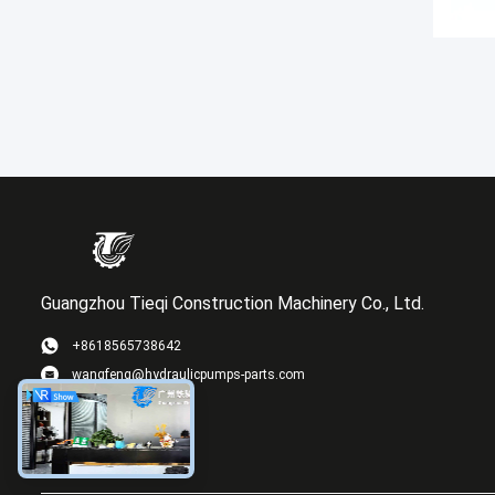
Guangzhou Tieqi Construction Machinery Co., Ltd.
+8618565738642
wangfeng@hydraulicpumps-parts.com