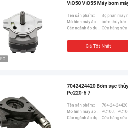
ViO50 ViO55 Máy bơm má
Tên sản phẩm::
Mô hình máy áp dụng::
bơm thủy lực
Các ngành áp dụng：:
Cửa hàng sửa 
Giá Tốt Nhất
Sanёк Нижегородский
Erdenetumur 
ụ quản lý, nhanh chóng bắt đầu điều
DEO
mua sắm dễ chịu
7042424420 Bơm sạc thủy
Pc220-6 7
Tên sản phẩm::
Mô hình máy áp dụng::
Các ngành áp dụng：:
Cửa hàng sửa 