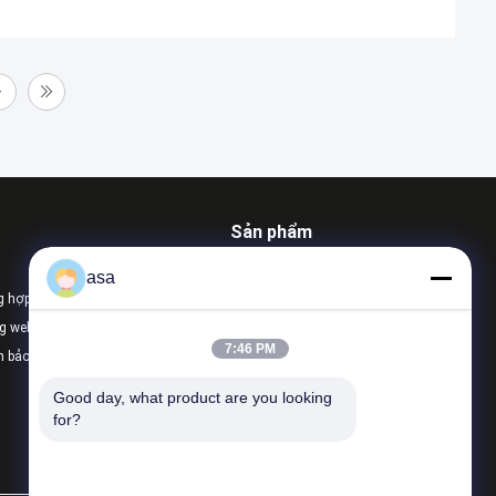
Sản phẩm
Bơm thủy lực máy xúc
asa
g hợp
Van điều khiển chính máy xúc
ng web
Ổ đĩa cuối cùng của máy xúc
7:46 PM
h bảo mật
Tất cả danh mục
Good day, what product are you looking 
for?