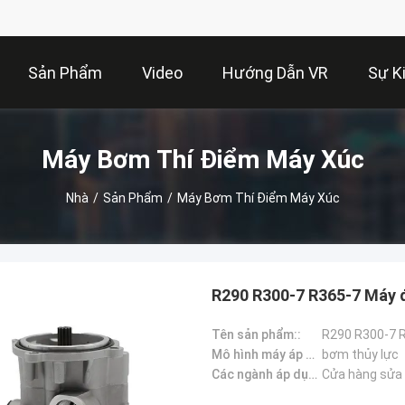
Sản Phẩm
Video
Hướng Dẫn VR
Sự K
Máy Bơm Thí Điểm Máy Xúc
Nhà
/
Sản Phẩm
/
Máy Bơm Thí Điểm Máy Xúc
R290 R300-7 R365-7 Máy
Tên sản phẩm::
R290 R300-7 
Mô hình máy áp dụng::
bơm thủy lực
Các ngành áp dụng：:
Cửa hàng sửa 