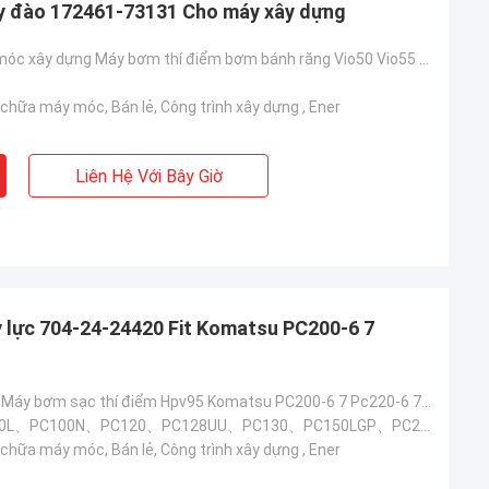
y đào 172461-73131 Cho máy xây dựng
Bộ phận máy móc xây dựng Máy bơm thí điểm bơm bánh răng Vio50 Vio55 172461-73131
chữa máy móc, Bán lẻ, Công trình xây dựng , Ener
Jose
Liên Hệ Với Bây Giờ
Tôi thích công ty này. Họ chuyên nghiệp và
Kampana
thân thiện. Dịch vụ tuyệt vời và lời khuyên
thân thiện, giao hàng nhanh chóng. Giá rất
tốt. Tôi muốn đặt hàng lại khi tôi cần nó.
 lực 704-24-24420 Fit Komatsu PC200-6 7
704-24-24420 Máy bơm sạc thí điểm Hpv95 Komatsu PC200-6 7 Pc220-6 7 bộ phận thủy lực máy xúc
PC100、PC100L、PC100N、PC120、PC128UU、PC130、PC150LGP、PC200、PC210、PC220Bơm thủy lực
chữa máy móc, Bán lẻ, Công trình xây dựng , Ener