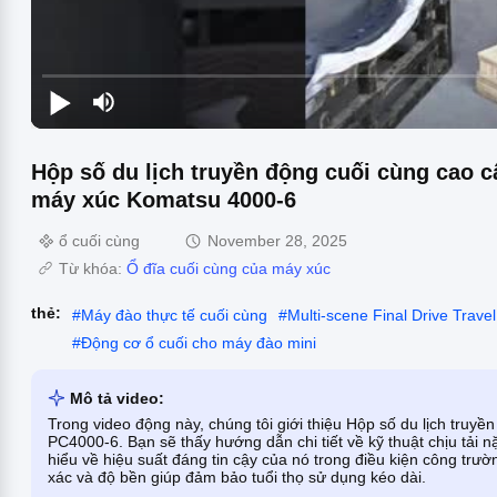
Hộp số du lịch truyền động cuối cùng cao c
máy xúc Komatsu 4000-6
ổ cuối cùng
November 28, 2025
Từ khóa:
Ổ đĩa cuối cùng của máy xúc
thẻ:
#
Máy đào thực tế cuối cùng
#
Multi-scene Final Drive Trave
#
Động cơ ổ cuối cho máy đào mini
Mô tả video:
Trong video động này, chúng tôi giới thiệu Hộp số du lịch tr
PC4000-6. Bạn sẽ thấy hướng dẫn chi tiết về kỹ thuật chịu tải 
hiểu về hiệu suất đáng tin cậy của nó trong điều kiện công trườ
xác và độ bền giúp đảm bảo tuổi thọ sử dụng kéo dài.