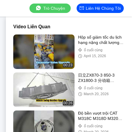
Trò Chuyện
Liên Hệ Chúng Tôi
Video Liên Quan
Hộp số giảm tốc du lịch
hạng nặng chất lượng
cao 9270013 9301480
ổ cuối cùng
4688059 Ổ đĩa cuối
April 15, 2026
cùng Fit EX1200-6 ZX
00:23
日立ZX870-3 850-3
ZX1800-3 分动箱
9249785 9276421
ổ cuối cùng
March 20, 2026
00:26
Độ bền vượt trội CAT
M318C M318D M320D
M322C Máy xúc Hộp số
ổ cuối cùng
xoay 1527372 1111858