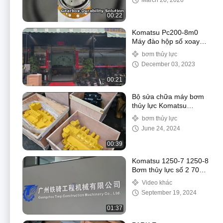
March 20, 2026
3682783 152
00:22
Komatsu Pc200-8m0
Máy đào hộp số xoay
706-7g-01140 706-7g-
bơm thủy lực
01170 706-7g-71141
December 03, 2023
00:21
Bộ sửa chữa máy bơm
thủy lực Komatsu
PC850 PC1250 PC2000
bơm thủy lực
PC3000
June 24, 2024
00:39
Komatsu 1250-7 1250-8
Bơm thủy lực số 2 708-
2L-00522 708-2L-
Video khác
01622
September 19, 2024
01:37