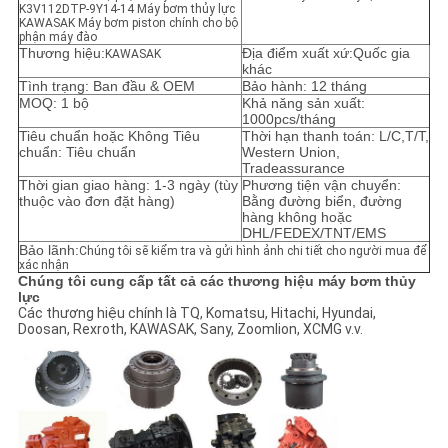
K3V112DTP-9Y14-14 Máy bơm thủy lực
KAWASAK Máy bơm piston chính cho bộ
YÊU
phận máy đào
Thương hiệu:
Địa điểm xuất xứ:Quốc gia
KAWASAK
khác
CẦU
Tình trạng: Ban đầu & OEM
Bảo hành: 12 tháng
MOQ: 1 bộ
Khả năng sản xuất:
BÁO
1000pcs/tháng
Tiêu chuẩn hoặc Không Tiêu
Thời hạn thanh toán: L/C,T/T,
GIÁ
chuẩn: Tiêu chuẩn
Western Union,
Tradeassurance
Thời gian giao hàng: 1-3 ngày (tùy
Phương tiện vận chuyển:
thuộc vào đơn đặt hàng)
Bằng đường biển, đường
SƠ
hàng không hoặc
DHL/FEDEX/TNT/EMS
ĐỒ
Bảo lãnh:
Chúng tôi sẽ kiểm tra và gửi hình ảnh chi tiết cho người mua để
xác nhận
TRANG
Chúng tôi cung cấp tất cả các thương hiệu máy bơm thủy
lực
WEB
Các thương hiệu chính là TQ, Komatsu, Hitachi, Hyundai,
Doosan, Rexroth, KAWASAK, Sany, Zoomlion, XCMG v.v.
CHÍNH
SÁCH
BẢO