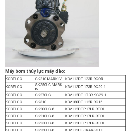
Máy bơm thủy lực máy đào:
KOBELCO
SK210 MARK IV
K3V112DT-123R-9COR
SK250LC MARK 
KOBELCO
K3V112DT-173R-9C29-1
IV
KOBELCO
SK270LC
K3V112DT-1T3R-9C29-1
KOBELCO
SK310
K3V180DT-112R-9C15
KOBELCO
SK200LC-6
K3V112DTP17LR-9TDL
KOBELCO
SK210LC-6
K3V112DTP17LR-9TDL
KOBELCO
SK230LC-6
K3V112DTP17LR-9TDL
KOBELCO
SK250LC-6
K3V112DT-1RAR-9TOL