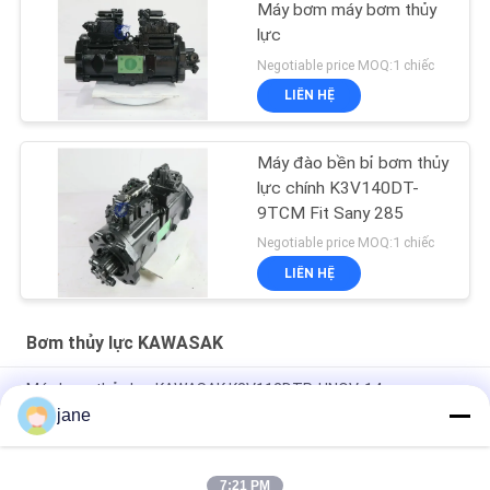
Máy bơm máy bơm thủy
lực
Negotiable price MOQ:1 chiếc
LIÊN HỆ
Máy đào bền bỉ bơm thủy
lực chính K3V140DT-
9TCM Fit Sany 285
Negotiable price MOQ:1 chiếc
LIÊN HỆ
Bơm thủy lực KAWASAK
Máy bơm thủy lực KAWASAK K3V112DTP-HNOV-14
jane
Máy bơm thủy lực điện DH300-5 Doosan, K3V140DT-9TCM
KAWASAK Hydraulic Products
7:21 PM