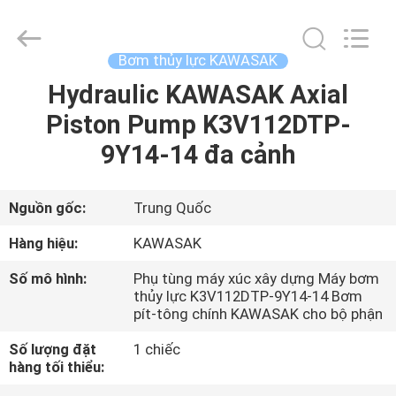
2026
Guangzhou
Tieqi
Construction
Machinery
Bơm thủy lực KAWASAK
Co.,
Ltd..
Hydraulic KAWASAK Axial
NHÀ
All
Rights
Reserved.
Piston Pump K3V112DTP-
SẢN
9Y14-14 đa cảnh
PHẨM
Nguồn gốc:
Trung Quốc
VIDEO
Hàng hiệu:
KAWASAK
Số mô hình:
Phụ tùng máy xúc xây dựng Máy bơm
HƯỚNG
thủy lực K3V112DTP-9Y14-14 Bơm
pít-tông chính KAWASAK cho bộ phận
DẪN
VR
Số lượng đặt
1 chiếc
hàng tối thiểu: