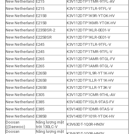
New Netherland
E215
K3V112DTP1TMR-9TFL-AV
New Netherland
E215
K3V112DTP1TLR-9TFL-V
New Netherland
E215B
K3V112DTP1K9R-YTOK-HV
New Netherland
E215B
K3V112DTP1KMR-YTOK-HV
New Netherland
E235BSR-2
K3V112DTP1KLR-0E01-V
New Netherland
E225BSR
K3V112DTP1KLR-0E01-V
New Netherland
E245
K3V112DTP1TLR-9TFL-V
New Netherland
E245
K3V112DTP1TMR-9TFL-V
New Netherland
E265
K3V112DTP1AMR-9TGL-FV
New Netherland
E265
K3V112DTP1AMR-9TGL-V
New Netherland
E265B
K3V112DTP1L9R-YT1K-HV
New Netherland
E265B
K3V112DTP1LLR-YT1K-HV
New Netherland
E265B
K3V112DTP1LLR-YT3K-V
New Netherland
E305
K3V112DTP1CMR-9THL-AV
New Netherland
E385
K5V140DTP1SLR-9TAS-FV
New Netherland
E385
K5V140DTP1DMR-9TAS-V
New Netherland
E385B
K5V140DTP101R-YTOK-HV
Doosan 
Năng lượng mặt 
K3V63DT-1Q0R-HN0V
((Daewoo)
trời 130LC-V
Doosan 
Năng lượng mặt 
K3V63DT-1Q0R-HN0V