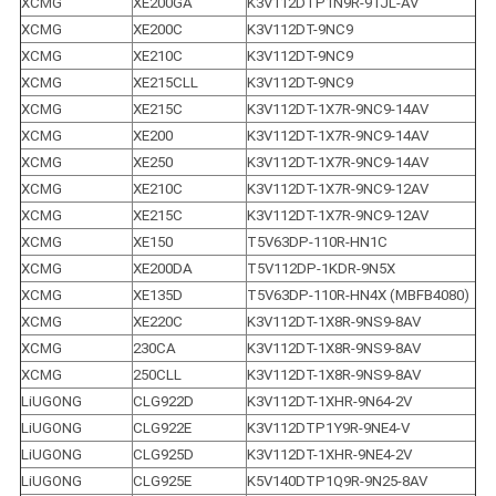
XCMG
XE200GA
K3V112DTP1N9R-9TJL-AV
XCMG
XE200C
K3V112DT-9NC9
XCMG
XE210C
K3V112DT-9NC9
XCMG
XE215CLL
K3V112DT-9NC9
XCMG
XE215C
K3V112DT-1X7R-9NC9-14AV
XCMG
XE200
K3V112DT-1X7R-9NC9-14AV
XCMG
XE250
K3V112DT-1X7R-9NC9-14AV
XCMG
XE210C
K3V112DT-1X7R-9NC9-12AV
XCMG
XE215C
K3V112DT-1X7R-9NC9-12AV
XCMG
XE150
T5V63DP-110R-HN1C
XCMG
XE200DA
T5V112DP-1KDR-9N5X
XCMG
XE135D
T5V63DP-110R-HN4X (MBFB4080)
XCMG
XE220C
K3V112DT-1X8R-9NS9-8AV
XCMG
230CA
K3V112DT-1X8R-9NS9-8AV
XCMG
250CLL
K3V112DT-1X8R-9NS9-8AV
LiUGONG
CLG922D
K3V112DT-1XHR-9N64-2V
LiUGONG
CLG922E
K3V112DTP1Y9R-9NE4-V
LiUGONG
CLG925D
K3V112DT-1XHR-9NE4-2V
LiUGONG
CLG925E
K5V140DTP1Q9R-9N25-8AV