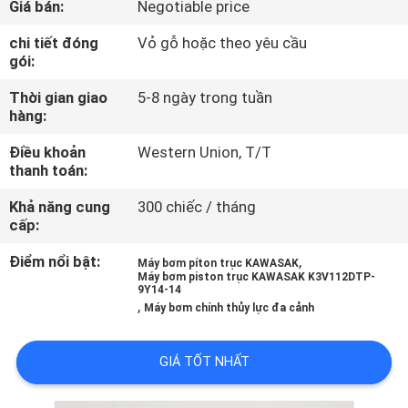
Giá bán:
Negotiable price
VỀ
CHÚNG
chi tiết đóng
Vỏ gỗ hoặc theo yêu cầu
gói:
TÔI
Thời gian giao
5-8 ngày trong tuần
hàng:
THAM
Điều khoản
Western Union, T/T
QUAN
thanh toán:
NHÀ
Khả năng cung
300 chiếc / tháng
MÁY
cấp:
Điểm nổi bật:
,
Máy bơm píton trục KAWASAK
KIỂM
Máy bơm piston trục KAWASAK K3V112DTP-
9Y14-14
,
SOÁT
Máy bơm chính thủy lực đa cảnh
CHẤT
GIÁ TỐT NHẤT
LƯỢNG