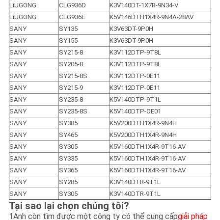
LiUGONG
CLG936D
K3V140DT-1X7R-9N34-V
LiUGONG
CLG936E
K5V146DTH1X4R-9N4A-28AV
SANY
SY135
K3V63DT-9P0H
SANY
SY155
K3V63DT-9P0H
SANY
SY215-8
K3V112DTP-9T8L
SANY
SY205-8
K3V112DTP-9T8L
SANY
SY215-8S
K3V112DTP-0E11
SANY
SY215-9
K3V112DTP-0E11
SANY
SY235-8
K5V140DTP-9T1L
SANY
SY235-8S
K5V140DTP-OE01
SANY
SY385
K5V200DTH1X4R-9N4H
SANY
SY465
K5V200DTH1X4R-9N4H
SANY
SY305
K5V160DTH1X4R-9T16-AV
SANY
SY335
K5V160DTH1X4R-9T16-AV
SANY
SY365
K5V160DTH1X4R-9T16-AV
SANY
SY285
K3V140DTR-9T1L
SANY
SY305
K3V140DTR-9T1L
Tại sao lại chọn chúng tôi?
1Anh còn tìm được một công ty có thể cung cấp
giải pháp