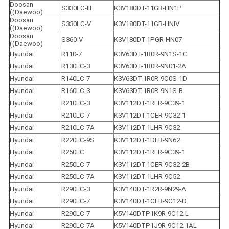
Doosan 
S330LC-III
K3V180DT-11GR-HN1P
((Daewoo)
Doosan 
S330LC-V
K3V180DT-11GR-HNIV
((Daewoo)
Doosan 
S360-V
K3V180DT-1PGR-HN07
((Daewoo)
Hyundai
R110-7
K3V63DT-1R0R-9N1S-1C
Hyundai
R130LC-3
K3V63DT-1R0R-9N01-2A
Hyundai
R140LC-7
K3V63DT-1R0R-9C0S-1D
Hyundai
R160LC-3
K3V63DT-1R0R-9N1S-B
Hyundai
R210LC-3
K3V112DT-1RER-9C39-1
Hyundai
R210LC-7
K3V112DT-1CER-9C32-1
Hyundai
R210LC-7A
K3V112DT-1LHR-9C32
Hyundai
R220LC-9S
K3V112DT-1DFR-9N62
Hyundai
R250LC
K3V112DT-1RER-9C39-1
Hyundai
R250LC-7
K3V112DT-1CER-9C32-2B
Hyundai
R250LC-7A
K3V112DT-1LHR-9C52
Hyundai
R290LC-3
K3V140DT-1R2R-9N29-A
Hyundai
R290LC-7
K3V140DT-1CER-9C12-D
Hyundai
R290LC-7
K5V140DTP1K9R-9C12-L
Hyundai
R290LC-7A
K5V140DTP1J9R-9C12-1AL