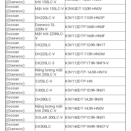
((Daewoo)
trời 150LC-V
Doosan 
Mặt trời 155LC-V
K3V63DT-1Q0R-HN0V
((Daewoo)
Doosan 
DH220LC-V
K3V112DT-11GR-HNOP
((Daewoo)
Doosan 
Daewoo SL 
K3V112DTP166R-HN0F
((Daewoo)
220N-V
Doosan 
Mặt trời 225NLC-
K3V112DTP166R-HN0F
((Daewoo)
V
Doosan 
DX225LC
K3V112DTP1Q9R-9N1T
((Daewoo)
Doosan 
DH225LC-V
K3V112DT-115R-HNOM
((Daewoo)
Doosan 
DX255LC-3
K3V112DTP1T9R-9NF9-V
((Daewoo)
Doosan 
Năng lượng mặt 
K3V112DTP-1A5R-HN1V
((Daewoo)
trời 250LC-V
Doosan 
S255LC-V
K3V112DTP-HN
((Daewoo)
Doosan 
S300LC-V
K5V140DTP1D9R-9N01
((Daewoo)
Doosan 
DH280LC
K3V140DT-1A2R-9N09
((Daewoo)
Doosan 
Năng lượng mặt 
K3V140DT-1A5R-HN0V
((Daewoo)
trời 290LC-V
Doosan 
SOLAR 300LC-V
K5V140DTP1C9R-9N01
((Daewoo)
Doosan 
DX300LC
K5V140DTP1N9R-9N07-V
((Daewoo)