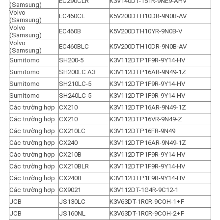
EC290CLR
K3V140DT-151R-9NE9-AHV
(Samsung)
Volvo 
EC460CL
K5V200DTH10DR-9N0B-AV
(Samsung)
Volvo 
EC460B
K5V200DTH10YR-9N0B-V
(Samsung)
Volvo 
EC460BLC
K5V200DTH10DR-9N0B-AV
(Samsung)
Sumitomo
SH200-5
K3V112DTP1F9R-9Y14-HV
Sumitomo
SH200LC A3
K3V112DTP16AR-9N49-1Z
Sumitomo
SH210LC-5
K3V112DTP1F9R-9Y14-HV
Sumitomo
SH240LC-5
K3V112DTP1F9R-9Y14-HV
Các trường hợp
CX210
K3V112DTP16AR-9N49-1Z
Các trường hợp
CX210
K3V112DTP16VR-9N49-Z
Các trường hợp
CX210LC
K3V112DTP16FR-9N49
Các trường hợp
CX240
K3V112DTP16AR-9N49-1Z
Các trường hợp
CX210B
K3V112DTP1F9R-9Y14-HV
Các trường hợp
CX210BLR
K3V112DTP1F9R-9Y14-HV
Các trường hợp
CX240B
K3V112DTP1F9R-9Y14-HV
Các trường hợp
CX9021
K3V112DT-1G4R-9C12-1
JCB
JS130LC
K3V63DT-1R0R-9COH-1+F
JCB
JS160NL
K3V63DT-1R0R-9COH-2+F