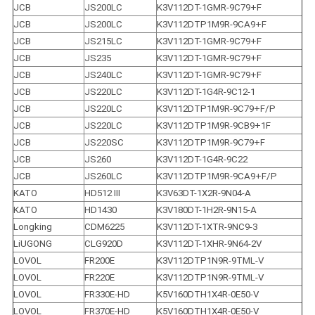
JCB
JS200LC
K3V112DT-1GMR-9C79+F
JCB
JS200LC
K3V112DTP1M9R-9CA9+F
JCB
JS215LC
K3V112DT-1GMR-9C79+F
JCB
JS235
K3V112DT-1GMR-9C79+F
JCB
JS240LC
K3V112DT-1GMR-9C79+F
JCB
JS220LC
K3V112DT-1G4R-9C12-1
JCB
JS220LC
K3V112DTP1M9R-9C79+F/P
JCB
JS220LC
K3V112DTP1M9R-9CB9+1F
JCB
JS220SC
K3V112DTP1M9R-9C79+F
JCB
JS260
K3V112DT-1G4R-9C22
JCB
JS260LC
K3V112DTP1M9R-9CA9+F/P
KATO
HD512 III
K3V63DT-1X2R-9N04-A
KATO
HD1430
K3V180DT-1H2R-9N15-A
Longking
CDM6225
K3V112DT-1XTR-9NC9-3
LiUGONG
CLG920D
K3V112DT-1XHR-9N64-2V
LOVOL
FR200E
K3V112DTP1N9R-9TML-V
LOVOL
FR220E
K3V112DTP1N9R-9TML-V
LOVOL
FR330E-HD
K5V160DTH1X4R-0E50-V
LOVOL
FR370E-HD
K5V160DTH1X4R-0E50-V