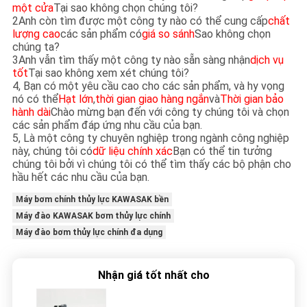
một cửa
Tại sao không chọn chúng tôi?
2Anh còn tìm được một công ty nào có thể cung cấp
chất
lượng cao
các sản phẩm có
giá so sánh
Sao không chọn
chúng ta?
3Anh vẫn tìm thấy một công ty nào sẵn sàng nhận
dịch vụ
tốt
Tại sao không xem xét chúng tôi?
4, Bạn có một yêu cầu cao cho các sản phẩm, và hy vọng
nó có thể
Hạt lớn
,
thời gian giao hàng ngắn
và
Thời gian bảo
hành dài
Chào mừng bạn đến với công ty chúng tôi và chọn
các sản phẩm đáp ứng nhu cầu của bạn.
5, Là một công ty chuyên nghiệp trong ngành công nghiệp
này, chúng tôi có
dữ liệu chính xác
Bạn có thể tin tưởng
chúng tôi bởi vì chúng tôi có thể tìm thấy các bộ phận cho
hầu hết các nhu cầu của bạn.
Máy bơm chính thủy lực KAWASAK bền
Máy đào KAWASAK bơm thủy lực chính
Máy đào bơm thủy lực chính đa dụng
Nhận giá tốt nhất cho