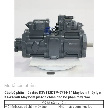
LIÊN
HỆ
CHÚNG
TÔI
TIN
TỨC
TẤT
CẢ
Mô tả sản phẩm
CÁC
Các bộ phận máy đào K3V112DTP-9Y14-14 Máy bơm thủy lực
TRƯỜNG
KAWASAK Máy bơm piston chính cho bộ phận máy đào
HỢP
Mô tả sản phẩm
Mô hình:
Nhóm:
Các bộ phận máy đào
Máy bơm thủy lực