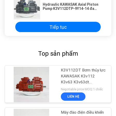
Hydraulic KAWASAK Axial Piston
Pump K3V112DTP-9Y14-14 đa
cảnh
Tiếp tục
Top sản phẩm
K3V112DT Bơm thủy lực
KAWASAK K3v112
K3v63 K3v63dt
K3v112dt Cho máy đào
Negotiable price MOQ:1 chiếc
LIÊN HỆ
Máy đào điện điều khiển