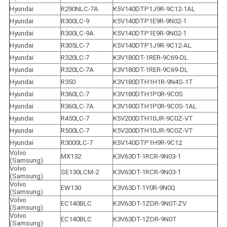
Hyundai
R290NLC-7A
K5V140DTP1J9R-9C12-1AL
Hyundai
R300LC-9
K5V140DTP1E9R-9N02-1
Hyundai
R300LC-9A
K5V140DTP1E9R-9N02-1
Hyundai
R305LC-7
K5V140DTP1J9R-9C12-AL
Hyundai
R320LC-7
K3V180DT-1RER-9C69-DL
Hyundai
R320LC-7A
K3V180DT-1RER-9C69-DL
Hyundai
R350
K3V180DTH1H1R-9N4S-1T
Hyundai
R360LC-7
K3V180DTH1P0R-9C0S
Hyundai
R360LC-7A
K3V180DTH1P0R-9C0S-1AL
Hyundai
R450LC-7
K5V200DTH10JR-9C0Z-VT
Hyundai
R500LC-7
K5V200DTH10JR-9C0Z-VT
Hyundai
R3000LC-7
K5V140DTP1H9R-9C12
Volvo 
MX132
K3V63DT-1RCR-9N03-1
(Samsung)
Volvo 
SE130LCM-2
K3V63DT-1RCR-9N03-1
(Samsung)
Volvo 
EW130
K3V63DT-1Y0R-9N0Q
(Samsung)
Volvo 
EC140BLC
K3V63DT-1ZDR-9N0T-ZV
(Samsung)
Volvo 
EC140BLC
K3V63DT-1ZDR-9N0T
(Samsung)