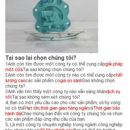
Tại sao lại chọn chúng tôi?
1Anh còn tìm được một công ty có thể cung cấp
giải pháp
một cửa
Tại sao không chọn chúng tôi?
2Anh còn tìm được một công ty nào có thể cung cấp
chất
lượng cao
các sản phẩm có
giá so sánh
Sao không chọn
chúng ta?
3Anh vẫn tìm thấy một công ty nào sẵn sàng nhận
dịch vụ
tốt
Tại sao không xem xét chúng tôi?
4, Bạn có một yêu cầu cao cho các sản phẩm, và hy vọng
nó có thể
Hạt lớn
,
thời gian giao hàng ngắn
và
Thời gian bảo
hành dài
Chào mừng bạn đến với công ty chúng tôi và chọn
các sản phẩm đáp ứng nhu cầu của bạn.
5, Là một công ty chuyên nghiệp trong ngành công nghiệp