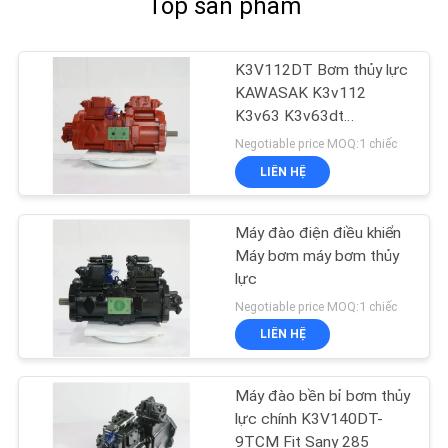
Top sản phẩm
K3V112DT Bơm thủy lực
KAWASAK K3v112
K3v63 K3v63dt
K3v112dt Cho máy đào
Negotiable price MOQ:1 chiếc
LIÊN HỆ
Máy đào điện điều khiển
Máy bơm máy bơm thủy
lực
Negotiable price MOQ:1 chiếc
LIÊN HỆ
Máy đào bền bỉ bơm thủy
lực chính K3V140DT-
9TCM Fit Sany 285