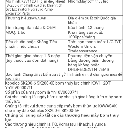
Mô hình:
Nhóm:
K3V112DT (điện điều khiển)
Máy bơm thủy lực
(SK200-6 mô hình cũ) điều khiển tích
cực Excavator Hydraulic Pump
YÊU
Excavator Parts
Thương hiệu:
Địa điểm xuất xứ:Quốc gia
KAWASAK
CẦU
khác
Tình trạng: Ban đầu & OEM
Bảo hành: 12 tháng
BÁO
MOQ: 1 bộ
Khả năng sản xuất:
1000pcs/tháng
GIÁ
Tiêu chuẩn hoặc Không Tiêu
Thời hạn thanh toán: L/C,T/T,
chuẩn: Tiêu chuẩn
Western Union,
Tradeassurance
Thời gian giao hàng: 1-3 ngày
Phương tiện vận chuyển:
SƠ
(tùy thuộc vào đơn đặt hàng)
Bằng đường biển, đường
hàng không hoặc
ĐỒ
DHL/FEDEX/TNT/EMS
Bảo lãnh:
Chúng tôi sẽ kiểm tra và gửi hình ảnh chi tiết cho người mua để
TRANG
xác nhận
Kobelco SK200-6 SK200-6E bơm thủy lực chính K3V112DT
WEB
Yn10V00007f1
Số phần của máy bơm là Yn10V00007f1
Gọi cho chúng tôi ngày hôm nay cho giá giao hàng trên máy bơm
thủy lực
CHÍNH
Chúng tôi rất vui được cung cấp máy bơm thủy lực KAWASAK
cho máy đào Kobelco SK200-6 SK200-6E
Chúng tôi cung cấp tất cả các thương hiệu máy bơm thủy
SÁCH
lực
Các thương hiệu chính là TQ, Komatsu, Hitachi, Hyundai,
BẢO