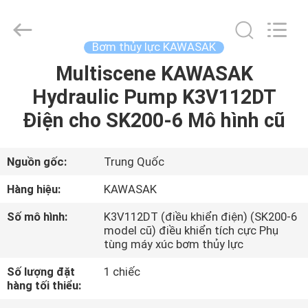
2026
Guangzhou
Tieqi
Construction
Machinery
Bơm thủy lực KAWASAK
Co.,
Ltd..
Multiscene KAWASAK
NHÀ
All
Rights
Reserved.
Hydraulic Pump K3V112DT
SẢN
Điện cho SK200-6 Mô hình cũ
PHẨM
Nguồn gốc:
Trung Quốc
VIDEO
Hàng hiệu:
KAWASAK
Số mô hình:
K3V112DT (điều khiển điện) (SK200-6
HƯỚNG
model cũ) điều khiển tích cực Phụ
tùng máy xúc bơm thủy lực
DẪN
VR
Số lượng đặt
1 chiếc
hàng tối thiểu: