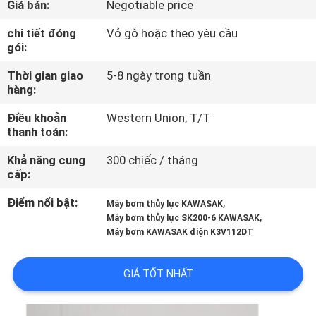
Giá bán:
Negotiable price
VỀ
CHÚNG
chi tiết đóng
Vỏ gỗ hoặc theo yêu cầu
gói:
TÔI
Thời gian giao
5-8 ngày trong tuần
hàng:
THAM
Điều khoản
Western Union, T/T
QUAN
thanh toán:
NHÀ
Khả năng cung
300 chiếc / tháng
MÁY
cấp:
Điểm nổi bật:
,
Máy bơm thủy lực KAWASAK
KIỂM
,
Máy bơm thủy lực SK200-6 KAWASAK
Máy bơm KAWASAK điện K3V112DT
SOÁT
CHẤT
GIÁ TỐT NHẤT
LƯỢNG