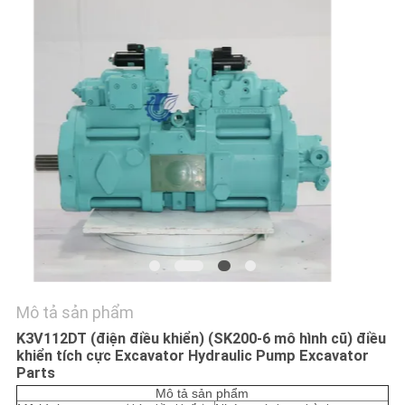
LIÊN
HỆ
CHÚNG
TÔI
TIN
TỨC
TẤT
CẢ
Mô tả sản phẩm
CÁC
K3V112DT (điện điều khiển) (SK200-6 mô hình cũ) điều
TRƯỜNG
khiển tích cực Excavator Hydraulic Pump Excavator
Parts
HỢP
Mô tả sản phẩm