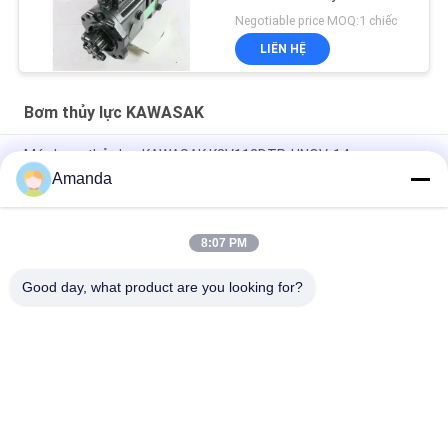
Negotiable price MOQ:1 chiếc
LIÊN HỆ
Bơm thủy lực KAWASAK
Máy bơm thủy lực KAWASAK K3V112DTP-HNOV-14
Amanda
Máy bơm thủy lực điện DH300-5 Doosan, K3V140DT-9TCM
KAWASAK Hydraulic Products
8:07 PM
Thực tế chính KAWASAK máy bơm piston, K3V112DT-9N12
Chiếc máy xây dựng
Good day, what product are you looking for?
Danh mục phổ biến
Tất cả
các
Bơm Thủy Lực Máy 
Van Điều Khiển 
Xúc
Chính Máy Xúc
Ổ Đĩa Cuối Cùng 
Hộp Số Xoay Máy 