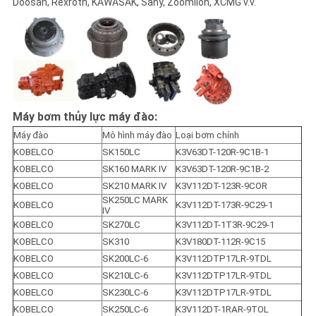
Doosan, Rexroth, KAWASAK, Sany, Zoomlion, XCMG v.v.
MẬT
Máy bơm thủy lực máy đào:
Máy đào
Mô hình máy đào
Loại bơm chính
KOBELCO
SK150LC
K3V63DT-120R-9C1B-1
KOBELCO
SK160 MARK IV
K3V63DT-120R-9C1B-2
KOBELCO
SK210 MARK IV
K3V112DT-123R-9COR
SK250LC MARK 
KOBELCO
K3V112DT-173R-9C29-1
IV
KOBELCO
SK270LC
K3V112DT-1T3R-9C29-1
KOBELCO
SK310
K3V180DT-112R-9C15
KOBELCO
SK200LC-6
K3V112DTP17LR-9TDL
KOBELCO
SK210LC-6
K3V112DTP17LR-9TDL
KOBELCO
SK230LC-6
K3V112DTP17LR-9TDL
KOBELCO
SK250LC-6
K3V112DT-1RAR-9TOL