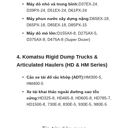
Máy dò nhỏ và trung bình:
D37EX-24,
D39PX-24, D51EX-24, D61PX-24
Máy phun nước xây dựng nặng:
D65EX-18,
D65PX-18, D85EX-18, D85PX-15
Máy dò mỏ lớn:
D155AX-8, D275AX-5,
D375AX-8, D475A-8 (Super Dozer)
4. Komatsu Rigid Dump Trucks &
Articulated Haulers (HD & HM Series)
Các xe tải đổ rác khớp (ADT):
HM300-5,
HM400-5
Xe tải khai thác ngoài đường cao tốc
cứng:
HD325-8, HD465-8, HD605-8, HD785-7,
HD1500-8, 730E-8, 830E-5, 930E-5, 980E-5