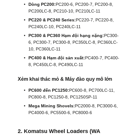
Dòng PC200:
PC200-6, PC200-7, PC200-8,
PC200LC-8, PC210-10, PC210LC-11
YÊU
PC220 & PC240 Series:
PC220-7, PC220-8,
CẦU
PC240LC-10, PC240LC-11
BÁO
PC300 & PC360 Hạm đội hạng nặng:
PC300-
6, PC300-7, PC300-8, PC350LC-8, PC360LC-
GIÁ
10, PC360LC-11
PC400 & Hạm đội sản xuất:
PC400-7, PC400-
SITEMAP
8, PC450LC-8, PC490LC-11
Xẻm khai thác mỏ & Máy đào quy mô lớn
CHÍNH
PC600 đến PC1250:
PC600-8, PC700LC-11,
SÁCH
PC800-8, PC1250-8, PC1250SP-11
BẢO
Mega Mining Shovels:
PC2000-8, PC3000-6,
PC4000-6, PC5500-6, PC8000-6
MẬT
2. Komatsu Wheel Loaders (WA