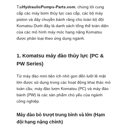
LIÊN
Tại
HydraulicPumps-Parts.com
, chúng tôi cung
cấp các máy bơm thủy lực cao cấp, các bộ máy
HỆ
piston và dây chuyền bánh răng cho toàn bộ đội
Komatsu.Dưới đây là danh sách tổng thể toàn diện
CHÚNG
của các mô hình máy móc hạng nặng Komatsu
TÔI
được phân loại theo ứng dụng ngành.
TIN
1. Komatsu máy đào thủy lực (PC &
PW Series)
TỨC
Từ máy đào mini tiện ích nhỏ gọn đến lưỡi lê mặt
TẤT
lớn được sử dụng trong các hoạt động khai thác mỏ
toàn cầu, máy đào lượn Komatsu (PC) và máy đào
CẢ
bánh (PW) là các sản phẩm chủ yếu của ngành
công nghiệp.
CÁC
TRƯỜNG
Máy đào bò trượt trung bình và lớn (Hạm
HỢP
đội hạng nặng chính)