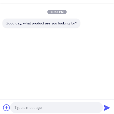
Đứng đầu
11:53 PM
Good day, what product are you looking for?
Danh mục phổ biến
Tất cả
các
Bơm Thủy Lực Máy 
Van Điều Khiển 
Xúc
Chính Máy Xúc
Ổ Đĩa Cuối Cùng 
Hộp Số Xoay Máy 
Của Máy Xúc
Xúc
Bộ Phận Bơm Thủy 
Bơm Quạt Thủy Lực
Lực
Bơm Thủy Lực 
Động Cơ Du Lịch 
KAWASAK
Máy Xúc
Yêu cầu báo giá