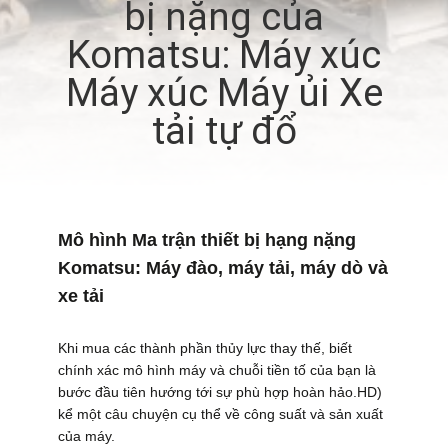
bị nặng của
VỀ
Komatsu: Máy xúc
CHÚNG
TÔI
Máy xúc Máy ủi Xe
tải tự đổ
THAM
QUAN
NHÀ
Mô hình Ma trận thiết bị hạng nặng
MÁY
Komatsu: Máy đào, máy tải, máy dò và
xe tải
KIỂM
SOÁT
Khi mua các thành phần thủy lực thay thế, biết
chính xác mô hình máy và chuỗi tiền tố của bạn là
CHẤT
bước đầu tiên hướng tới sự phù hợp hoàn hảo.HD)
LƯỢNG
kể một câu chuyện cụ thể về công suất và sản xuất
của máy.