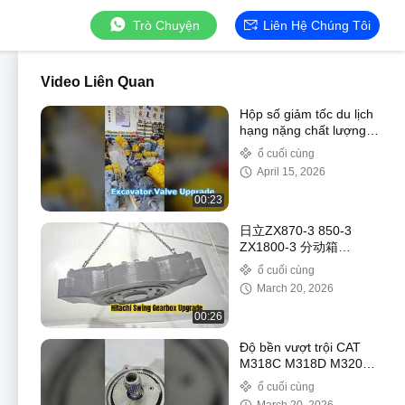
Trò Chuyện
Liên Hệ Chúng Tôi
Video Liên Quan
Hộp số giảm tốc du lịch
hạng nặng chất lượng
cao 9270013 9301480
ổ cuối cùng
4688059 Ổ đĩa cuối
April 15, 2026
cùng Fit EX1200-6 ZX
00:23
日立ZX870-3 850-3
ZX1800-3 分动箱
9249785 9276421
ổ cuối cùng
March 20, 2026
00:26
Độ bền vượt trội CAT
M318C M318D M320D
M322C Máy xúc Hộp số
ổ cuối cùng
xoay 1527372 1111858