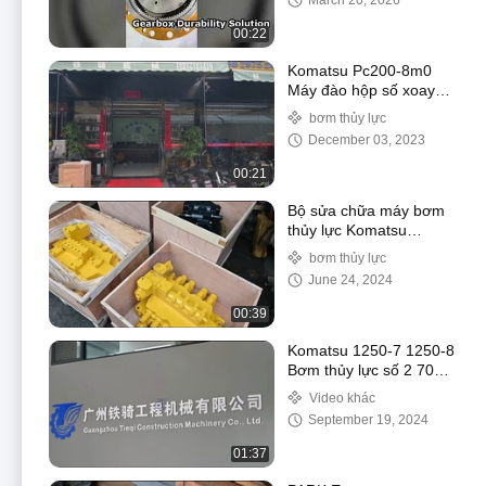
March 20, 2026
3682783 152
00:22
Komatsu Pc200-8m0
Máy đào hộp số xoay
706-7g-01140 706-7g-
bơm thủy lực
01170 706-7g-71141
December 03, 2023
00:21
Bộ sửa chữa máy bơm
thủy lực Komatsu
PC850 PC1250 PC2000
bơm thủy lực
PC3000
June 24, 2024
00:39
Komatsu 1250-7 1250-8
Bơm thủy lực số 2 708-
2L-00522 708-2L-
Video khác
01622
September 19, 2024
01:37