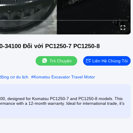
0-34100 Đối với PC1250-7 PC1250-8
Trò Chuyện
Liên Hệ Chúng Tôi
ộng cơ du lịch
#
Komatsu Excavator Travel Motor
100, designed for Komatsu PC1250-7 and PC1250-8 models. This
rmance with a 12-month warranty. Ideal for international trade, it’s