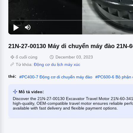
21N-27-00130 Máy di chuyển máy đào 21N-6
ổ cuối cùng
December 03, 2023
Từ khóa:
Động cơ du lịch máy xúc
thẻ:
#
PC400-7 Động cơ di chuyển máy đào
#
PC600-6 Bộ phận đ
Mô tả video:
Discover the 21N-27-00130 Excavator Travel Motor 21N-60-34
high-quality, OEM-compatible travel motor ensures reliable perfo
available with fast delivery and flexible payment options.