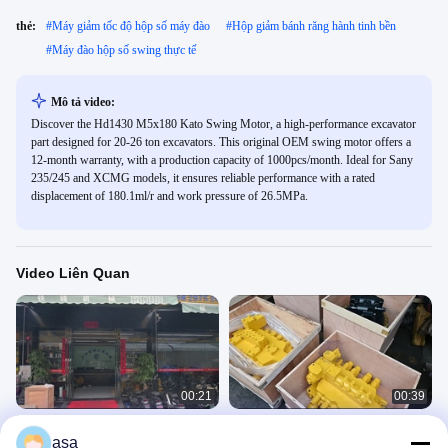
thẻ:
#
Máy giảm tốc độ hộp số máy đào
#
Hộp giảm bánh răng hành tinh bền
#
Máy đào hộp số swing thực tế
Mô tả video:
Discover the Hd1430 M5x180 Kato Swing Motor, a high-performance excavator
part designed for 20-26 ton excavators. This original OEM swing motor offers a
12-month warranty, with a production capacity of 1000pcs/month. Ideal for Sany
235/245 and XCMG models, it ensures reliable performance with a rated
displacement of 180.1ml/r and work pressure of 26.5MPa.
Video Liên Quan
00:21
00:39
Komatsu Pc200-8m0 Máy đào hộp
Bộ sửa chữa máy bơm thủy lực
asa
số xoay 706-7g-01140 706-7g-
Komatsu PC850 PC1250 PC2000