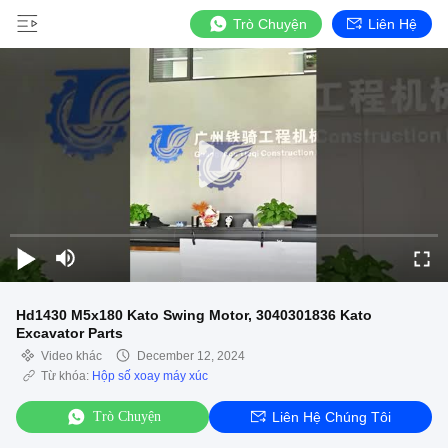
Trò Chuyện
Liên Hệ
Hd1430 M5x180 Kato Swing Motor, 3040301836 Kato
Excavator Parts
Video khác
December 12, 2024
Từ khóa:
Hộp số xoay máy xúc
Trò Chuyện
Liên Hệ Chúng Tôi