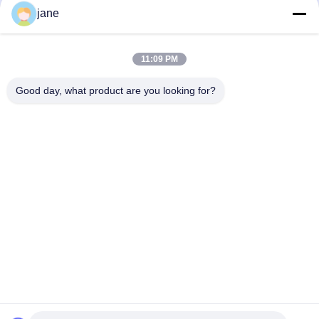
9153026 9151416 9159230
251-8031 207-4708 251-8030 382-
jane
9158018 日立EX120-5 EX130-5液压
6573 251-8030卡特M315D轮式挖掘
泵 HPV050
机液压泵
Bơm Thủy Lực
Bơm Thủy Lực
April 15, 2026
April 10, 2026
11:09 PM
Good day, what product are you looking for?
00:34
01:37
卡特M322D液压泵 196-8429 251-
Komatsu 1250-7 1250-8 Bơm thủy
8036 432-8163 251-8037 432-8569
lực số 2 708-2L-00522 708-2L-
01622
Bơm Thủy Lực
Video Khác
April 10, 2026
September 19, 2024
00:17
00:49
90774640 65516840 90774240
207-26-00201 207-26-00200 Bộ sửa
65516740 Van điều khiển chính cho
chữa động cơ quay Komatsu PC360-