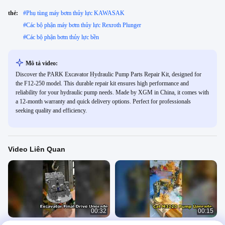
thẻ:
#
Phụ tùng máy bơm thủy lực KAWASAK
#
Các bộ phận máy bơm thủy lực Rexroth Plunger
#
Các bộ phận bơm thủy lực bền
Mô tả video:
Discover the PARK Excavator Hydraulic Pump Parts Repair Kit, designed for
the F12-250 model. This durable repair kit ensures high performance and
reliability for your hydraulic pump needs. Made by XGM in China, it comes with
a 12-month warranty and quick delivery options. Perfect for professionals
seeking quality and efficiency.
Video Liên Quan
00:32
00:15