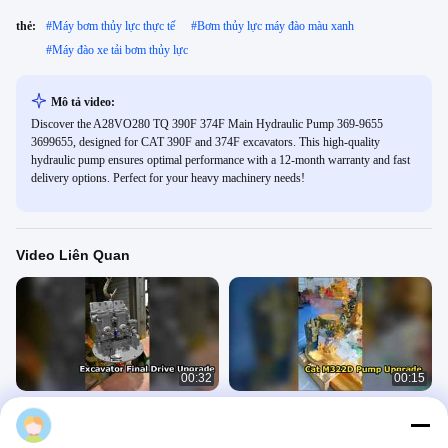
thẻ:
#
Máy bơm thủy lực thực tế
#
Bơm thủy lực máy đào màu xanh
#
Máy đào xe tải bơm thủy lực
Mô tả video:
Discover the A28VO280 TQ 390F 374F Main Hydraulic Pump 369-9655
3699655, designed for CAT 390F and 374F excavators. This high-quality
hydraulic pump ensures optimal performance with a 12-month warranty and fast
delivery options. Perfect for your heavy machinery needs!
Video Liên Quan
00:32
00:15
9153026 9151416 9159230
251-8031 207-4708 251-8030 382-
9158018 日立EX120-5 EX130-5液压
6573 251-8030卡特M315D轮式挖掘
泵 HPV050
机液压泵
Bơm Thủy Lực
Bơm Thủy Lực