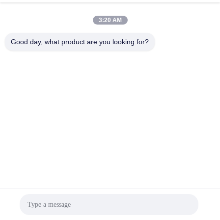
April 15, 2026
April 10, 2026
3:20 AM
Good day, what product are you looking for?
00:34
01:37
卡特M322D液压泵 196-8429 251-
Komatsu 1250-7 1250-8 Bơm thủy
8036 432-8163 251-8037 432-8569
lực số 2 708-2L-00522 708-2L-
01622
Bơm Thủy Lực
Video Khác
April 10, 2026
September 19, 2024
00:17
00:49
90774640 65516840 90774240
207-26-00201 207-26-00200 Bộ sửa
65516740 Van điều khiển chính cho
chữa động cơ quay Komatsu PC360-
Komatsu PC3000 6 PC4000 6 | Siêu
7
Van Điều Khiển
Video Khác
Cấp H
May 09, 2026
August 22, 2024